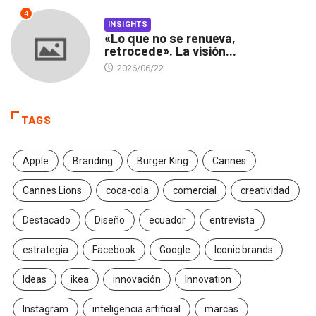
4
INSIGHTS
«Lo que no se renueva,
retrocede». La visión...
2026/06/22
TAGS
Apple
Branding
Burger King
Cannes
Cannes Lions
coca-cola
comercial
creatividad
Destacado
Diseño
ecuador
entrevista
estrategia
Facebook
Google
Iconic brands
Ideas
ikea
innovación
Innovation
Instagram
inteligencia artificial
marcas