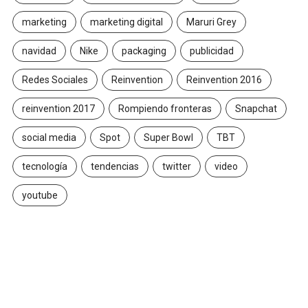
marketing
marketing digital
Maruri Grey
navidad
Nike
packaging
publicidad
Redes Sociales
Reinvention
Reinvention 2016
reinvention 2017
Rompiendo fronteras
Snapchat
social media
Spot
Super Bowl
TBT
tecnología
tendencias
twitter
video
youtube