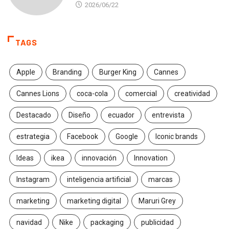
2026/06/22
TAGS
Apple
Branding
Burger King
Cannes
Cannes Lions
coca-cola
comercial
creatividad
Destacado
Diseño
ecuador
entrevista
estrategia
Facebook
Google
Iconic brands
Ideas
ikea
innovación
Innovation
Instagram
inteligencia artificial
marcas
marketing
marketing digital
Maruri Grey
navidad
Nike
packaging
publicidad