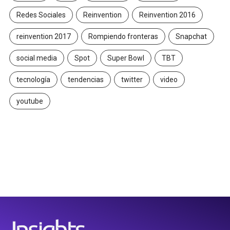
Redes Sociales
Reinvention
Reinvention 2016
reinvention 2017
Rompiendo fronteras
Snapchat
social media
Spot
Super Bowl
TBT
tecnología
tendencias
twitter
video
youtube