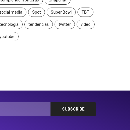
Rompiendo fronteras
Snapchat
social media
Spot
Super Bowl
TBT
tecnología
tendencias
twitter
video
youtube