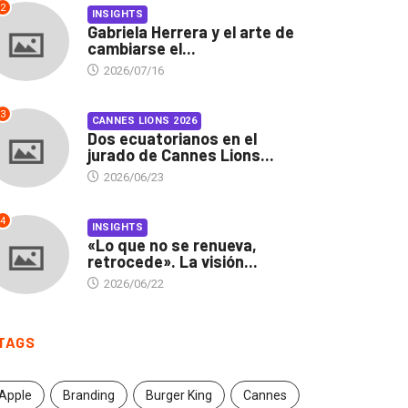
2
INSIGHTS
Gabriela Herrera y el arte de
cambiarse el...
2026/07/16
3
CANNES LIONS 2026
Dos ecuatorianos en el
jurado de Cannes Lions...
2026/06/23
4
INSIGHTS
«Lo que no se renueva,
retrocede». La visión...
2026/06/22
CANNES LIONS 2026
s ecuatorianos en el
TAGS
rado de Cannes...
2026/06/23
Apple
Branding
Burger King
Cannes