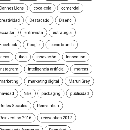
Cannes Lions
coca-cola
comercial
creatividad
Destacado
Diseño
ecuador
entrevista
estrategia
Facebook
Google
Iconic brands
Ideas
ikea
innovación
Innovation
Instagram
inteligencia artificial
marcas
marketing
marketing digital
Maruri Grey
navidad
Nike
packaging
publicidad
Redes Sociales
Reinvention
Reinvention 2016
reinvention 2017