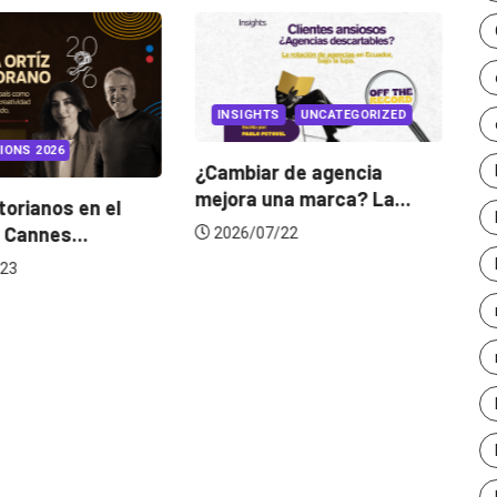
INSIGHTS
UNCATEGORIZED
IONS 2026
¿Cambiar de agencia
mejora una marca? La...
orianos en el
Ga
 Cannes...
de
2026/07/22
23