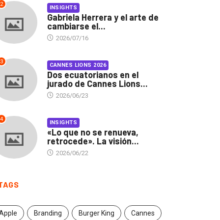
2
INSIGHTS
Gabriela Herrera y el arte de
cambiarse el...
2026/07/16
3
CANNES LIONS 2026
Dos ecuatorianos en el
jurado de Cannes Lions...
2026/06/23
4
INSIGHTS
«Lo que no se renueva,
retrocede». La visión...
2026/06/22
TAGS
Apple
Branding
Burger King
Cannes