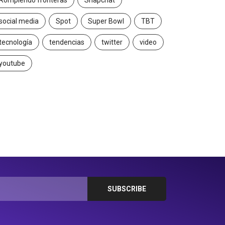
Rompiendo fronteras
Snapchat
social media
Spot
Super Bowl
TBT
tecnología
tendencias
twitter
video
youtube