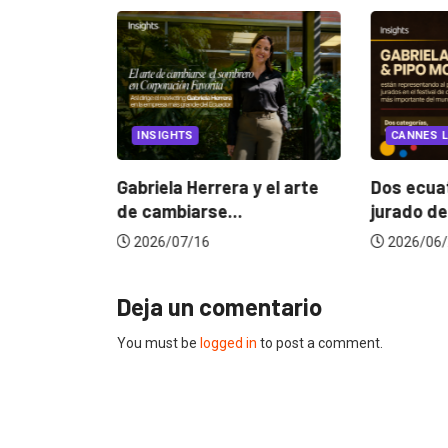
EGORIZED
INSIGHTS
CANNES L
ncia
? La...
Gabriela Herrera y el arte
Dos ecuat
de cambiarse...
jurado de
2026/07/16
2026/06/
Deja un comentario
You must be
logged in
to post a comment.