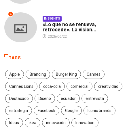
4
INSIGHTS
«Lo que no se renueva,
retrocede». La visión...
2026/06/22
TAGS
Apple
Branding
Burger King
Cannes
Cannes Lions
coca-cola
comercial
creatividad
Destacado
Diseño
ecuador
entrevista
estrategia
Facebook
Google
Iconic brands
Ideas
ikea
innovación
Innovation