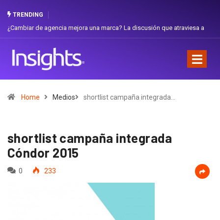
TRENDING
ambiar de agencia mejora una marca? La discusión que atraviesa a
Gabriel
uador
Favorit
Home
Medios
shortlist campaña integrada…
shortlist campaña integrada
Cóndor 2015
0
233