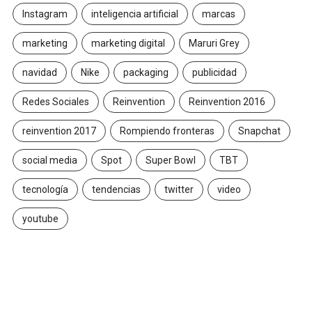
Instagram
inteligencia artificial
marcas
marketing
marketing digital
Maruri Grey
navidad
Nike
packaging
publicidad
Redes Sociales
Reinvention
Reinvention 2016
reinvention 2017
Rompiendo fronteras
Snapchat
social media
Spot
Super Bowl
TBT
tecnología
tendencias
twitter
video
youtube