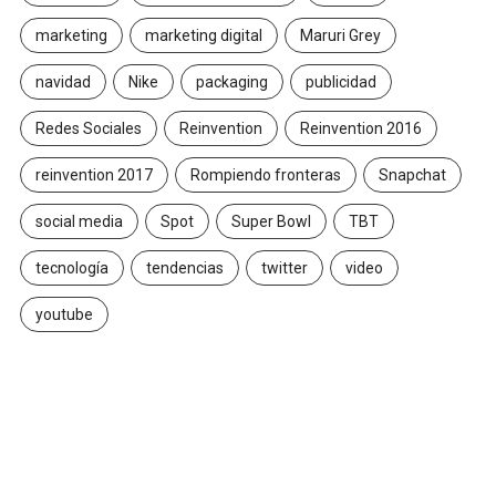
marketing
marketing digital
Maruri Grey
navidad
Nike
packaging
publicidad
Redes Sociales
Reinvention
Reinvention 2016
reinvention 2017
Rompiendo fronteras
Snapchat
social media
Spot
Super Bowl
TBT
tecnología
tendencias
twitter
video
youtube