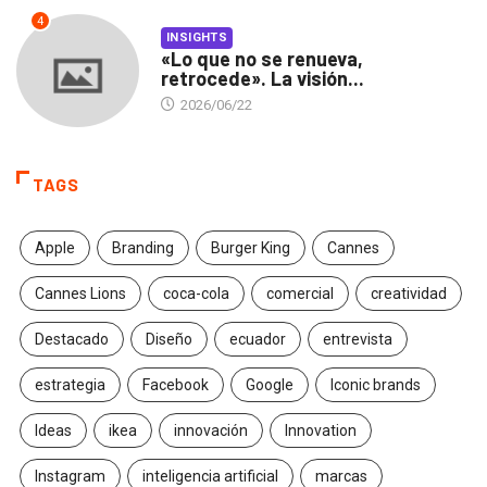
4
INSIGHTS
«Lo que no se renueva,
retrocede». La visión...
2026/06/22
TAGS
Apple
Branding
Burger King
Cannes
Cannes Lions
coca-cola
comercial
creatividad
Destacado
Diseño
ecuador
entrevista
estrategia
Facebook
Google
Iconic brands
Ideas
ikea
innovación
Innovation
Instagram
inteligencia artificial
marcas