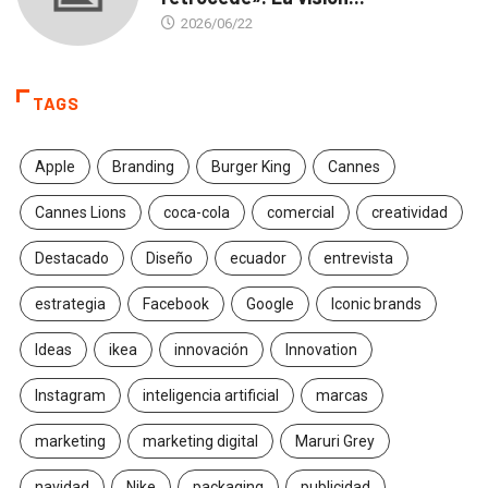
2026/06/22
TAGS
Apple
Branding
Burger King
Cannes
Cannes Lions
coca-cola
comercial
creatividad
Destacado
Diseño
ecuador
entrevista
estrategia
Facebook
Google
Iconic brands
Ideas
ikea
innovación
Innovation
Instagram
inteligencia artificial
marcas
marketing
marketing digital
Maruri Grey
navidad
Nike
packaging
publicidad