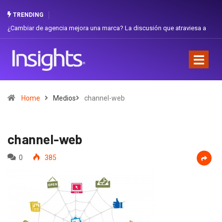
TRENDING
¿Cambiar de agencia mejora una marca? La discusión que atraviesa a
Gabri
Ecuador
Favor
Home
Medios
channel-web
channel-web
0
385