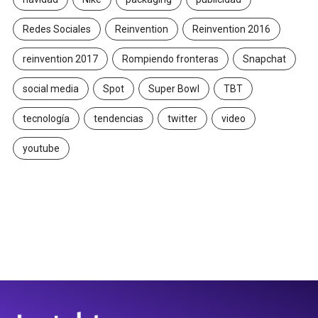
Redes Sociales
Reinvention
Reinvention 2016
reinvention 2017
Rompiendo fronteras
Snapchat
social media
Spot
Super Bowl
TBT
tecnología
tendencias
twitter
video
youtube