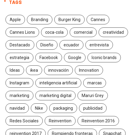
TAGS
Apple
Branding
Burger King
Cannes
Cannes Lions
coca-cola
comercial
creatividad
Destacado
Diseño
ecuador
entrevista
estrategia
Facebook
Google
Iconic brands
Ideas
ikea
innovación
Innovation
Instagram
inteligencia artificial
marcas
marketing
marketing digital
Maruri Grey
navidad
Nike
packaging
publicidad
Redes Sociales
Reinvention
Reinvention 2016
reinvention 2017
Rompiendo fronteras
Snapchat