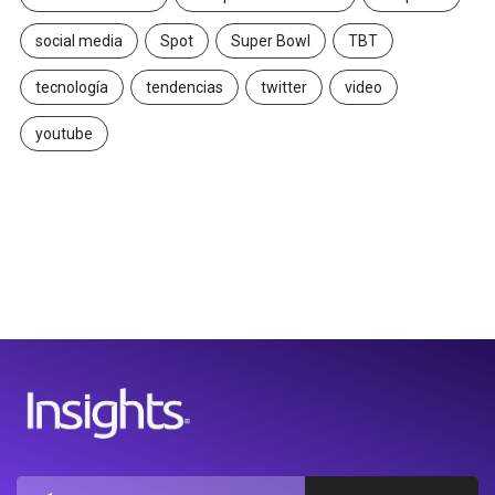
social media
Spot
Super Bowl
TBT
tecnología
tendencias
twitter
video
youtube