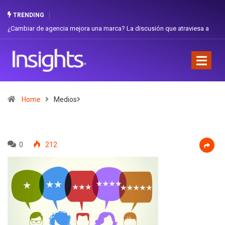
TRENDING
ambiar de agencia mejora una marca? La discusión que atraviesa a
Gabriel
uador
Favorit
Home
Medios
0
212