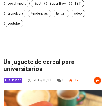
social media
Spot
Super Bowl
TBT
tecnología
tendencias
twitter
video
youtube
Un juguete de cereal para
universitarios
2015/10/01
0
1203
PUBLICIDAD