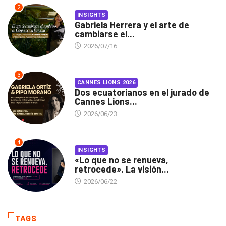
2
INSIGHTS
Gabriela Herrera y el arte de
cambiarse el...
2026/07/16
3
CANNES LIONS 2026
Dos ecuatorianos en el jurado de
Cannes Lions...
2026/06/23
4
INSIGHTS
«Lo que no se renueva,
retrocede». La visión...
2026/06/22
TAGS