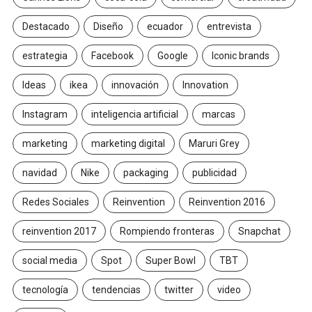
Destacado
Diseño
ecuador
entrevista
estrategia
Facebook
Google
Iconic brands
Ideas
ikea
innovación
Innovation
Instagram
inteligencia artificial
marcas
marketing
marketing digital
Maruri Grey
navidad
Nike
packaging
publicidad
Redes Sociales
Reinvention
Reinvention 2016
reinvention 2017
Rompiendo fronteras
Snapchat
social media
Spot
Super Bowl
TBT
tecnología
tendencias
twitter
video