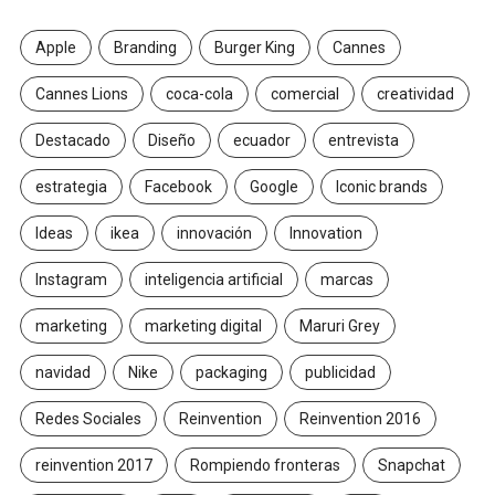
Apple
Branding
Burger King
Cannes
Cannes Lions
coca-cola
comercial
creatividad
Destacado
Diseño
ecuador
entrevista
estrategia
Facebook
Google
Iconic brands
Ideas
ikea
innovación
Innovation
Instagram
inteligencia artificial
marcas
marketing
marketing digital
Maruri Grey
navidad
Nike
packaging
publicidad
Redes Sociales
Reinvention
Reinvention 2016
reinvention 2017
Rompiendo fronteras
Snapchat