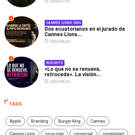
2026/07/16
3
CANNES LIONS 2026
Dos ecuatorianos en el jurado de
Cannes Lions...
2026/06/23
4
INSIGHTS
«Lo que no se renueva,
retrocede». La visión...
2026/06/22
TAGS
Apple
Branding
Burger King
Cannes
Cannes Lions
coca-cola
comercial
creatividad