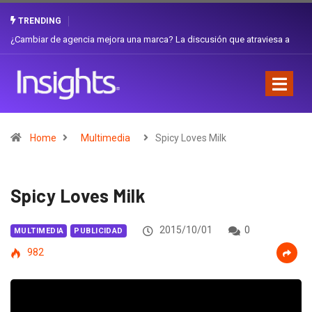
TRENDING
Gabriela Herrera y el arte de cambiarse el sombrero en Corporación
Favorita
Home
Multimedia
Spicy Loves Milk
Spicy Loves Milk
2015/10/01
0
MULTIMEDIA
PUBLICIDAD
982