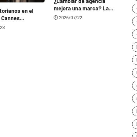
¿Cambiar de agencia
mejora una marca? La...
orianos en el
Ga
 Cannes...
de
2026/07/22
23