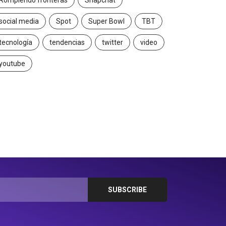
Rompiendo fronteras
Snapchat
social media
Spot
Super Bowl
TBT
tecnología
tendencias
twitter
video
youtube