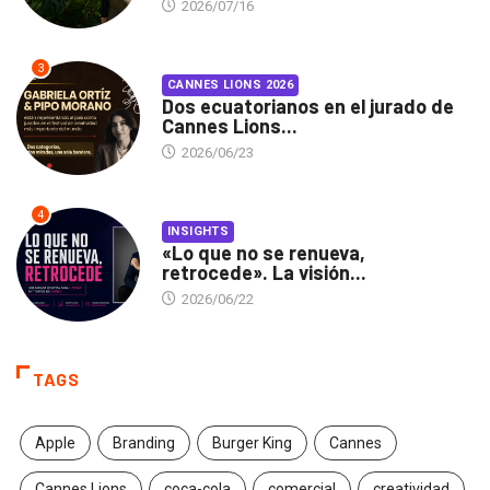
2026/07/16
3
CANNES LIONS 2026
Dos ecuatorianos en el jurado de
Cannes Lions...
2026/06/23
4
INSIGHTS
«Lo que no se renueva,
retrocede». La visión...
2026/06/22
TAGS
Apple
Branding
Burger King
Cannes
Cannes Lions
coca-cola
comercial
creatividad