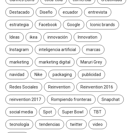
Destacado
Diseño
ecuador
entrevista
estrategia
Facebook
Google
Iconic brands
Ideas
ikea
innovación
Innovation
Instagram
inteligencia artificial
marcas
marketing
marketing digital
Maruri Grey
navidad
Nike
packaging
publicidad
Redes Sociales
Reinvention
Reinvention 2016
reinvention 2017
Rompiendo fronteras
Snapchat
social media
Spot
Super Bowl
TBT
tecnología
tendencias
twitter
video