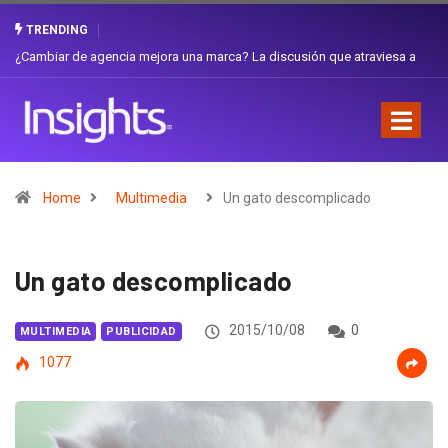
TRENDING
Gabriela Herrera y el arte de cambiarse el sombrero en Corporación
Favorita
Home
Multimedia
Un gato descomplicado
Un gato descomplicado
2015/10/08
0
MULTIMEDIA
PUBLICIDAD
1077