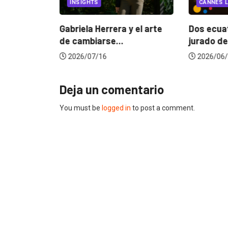
INSIGHTS
CANNES L
ncia
? La...
Gabriela Herrera y el arte
Dos ecuat
de cambiarse...
jurado de
2026/07/16
2026/06/
Deja un comentario
You must be
logged in
to post a comment.