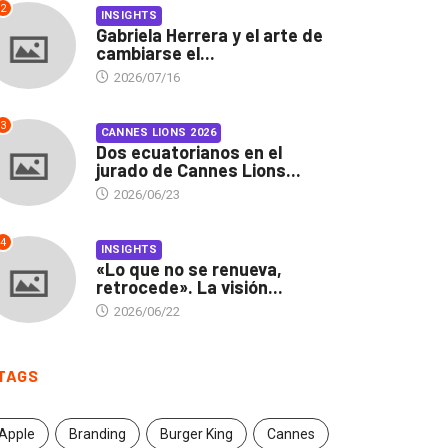
2
INSIGHTS
Gabriela Herrera y el arte de
cambiarse el...
2026/07/16
3
CANNES LIONS 2026
Dos ecuatorianos en el
jurado de Cannes Lions...
2026/06/23
4
INSIGHTS
«Lo que no se renueva,
retrocede». La visión...
2026/06/22
TAGS
Apple
Branding
Burger King
Cannes