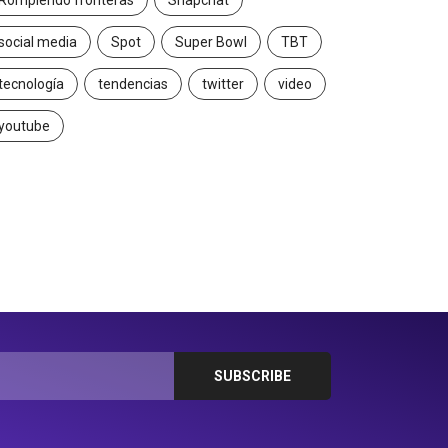
Rompiendo fronteras
Snapchat
social media
Spot
Super Bowl
TBT
tecnología
tendencias
twitter
video
youtube