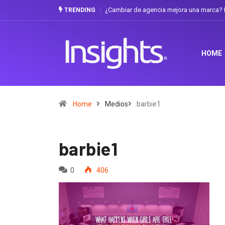
¿Cambiar de agencia mejora una marca? L
TRENDING
HOME
Home
Medios
barbie1
barbie1
0
406