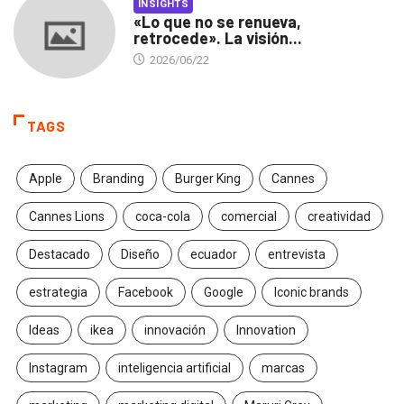
INSIGHTS
«Lo que no se renueva,
retrocede». La visión...
2026/06/22
TAGS
Apple
Branding
Burger King
Cannes
Cannes Lions
coca-cola
comercial
creatividad
Destacado
Diseño
ecuador
entrevista
estrategia
Facebook
Google
Iconic brands
Ideas
ikea
innovación
Innovation
Instagram
inteligencia artificial
marcas