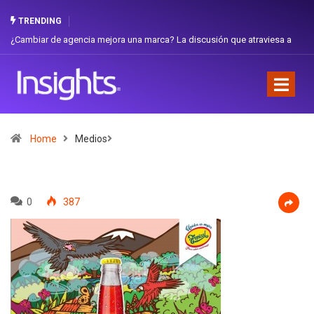
TRENDING
iar de agencia mejora una marca? La discusión que atraviesa a
Gabriela H
dor
Favorita
Home
Medios
0
387