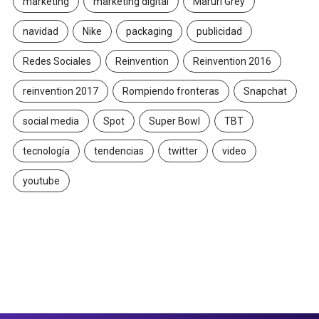
marketing
marketing digital
Maruri Grey
navidad
Nike
packaging
publicidad
Redes Sociales
Reinvention
Reinvention 2016
reinvention 2017
Rompiendo fronteras
Snapchat
social media
Spot
Super Bowl
TBT
tecnología
tendencias
twitter
video
youtube