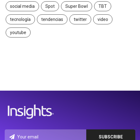
social media
Spot
Super Bowl
TBT
tecnología
tendencias
twitter
video
youtube