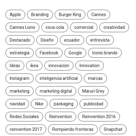
Apple
Branding
Burger King
Cannes
Cannes Lions
coca-cola
comercial
creatividad
Destacado
Diseño
ecuador
entrevista
estrategia
Facebook
Google
Iconic brands
Ideas
ikea
innovación
Innovation
Instagram
inteligencia artificial
marcas
marketing
marketing digital
Maruri Grey
navidad
Nike
packaging
publicidad
Redes Sociales
Reinvention
Reinvention 2016
reinvention 2017
Rompiendo fronteras
Snapchat