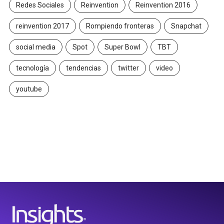
Redes Sociales
Reinvention
Reinvention 2016
reinvention 2017
Rompiendo fronteras
Snapchat
social media
Spot
Super Bowl
TBT
tecnología
tendencias
twitter
video
youtube