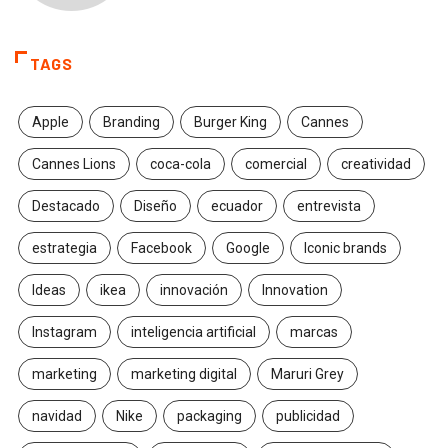
TAGS
Apple
Branding
Burger King
Cannes
Cannes Lions
coca-cola
comercial
creatividad
Destacado
Diseño
ecuador
entrevista
estrategia
Facebook
Google
Iconic brands
Ideas
ikea
innovación
Innovation
Instagram
inteligencia artificial
marcas
marketing
marketing digital
Maruri Grey
navidad
Nike
packaging
publicidad