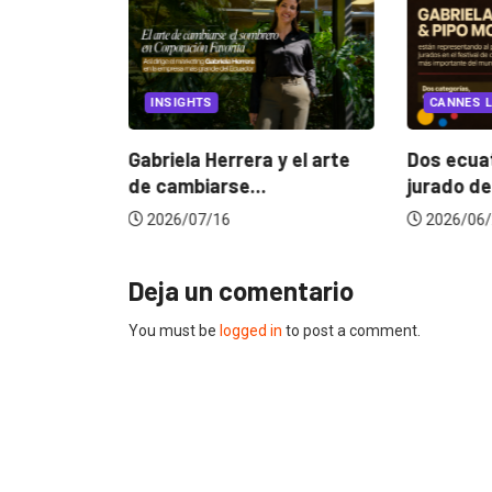
EGORIZED
INSIGHTS
CANNES L
ncia
? La...
Gabriela Herrera y el arte
Dos ecuat
de cambiarse...
jurado de
2026/07/16
2026/06/
Deja un comentario
You must be
logged in
to post a comment.