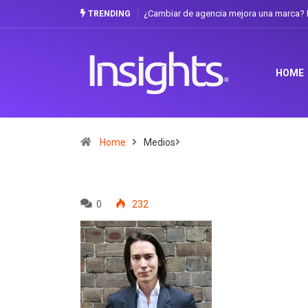
¿Cambiar de agencia mejora una marca? L
TRENDING
HOME
Home
Medios
0
232