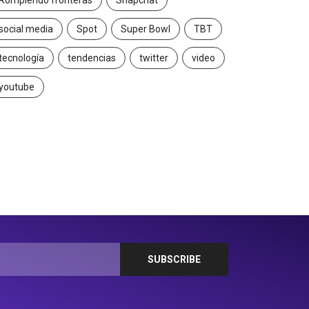
Rompiendo fronteras
Snapchat
social media
Spot
Super Bowl
TBT
tecnología
tendencias
twitter
video
youtube