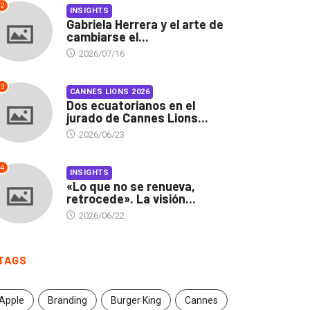
2
INSIGHTS
Gabriela Herrera y el arte de
cambiarse el...
2026/07/16
3
CANNES LIONS 2026
Dos ecuatorianos en el
jurado de Cannes Lions...
2026/06/23
4
INSIGHTS
«Lo que no se renueva,
retrocede». La visión...
2026/06/22
TAGS
Apple
Branding
Burger King
Cannes