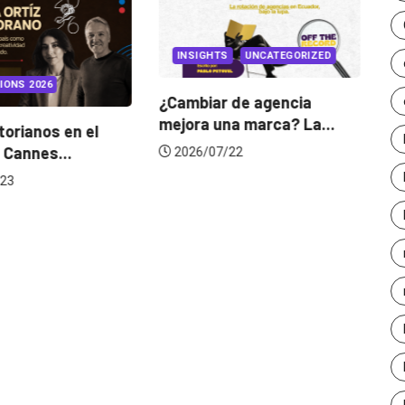
INSIGHTS
UNCATEGORIZED
IONS 2026
¿Cambiar de agencia
mejora una marca? La...
orianos en el
Ga
 Cannes...
de
2026/07/22
23