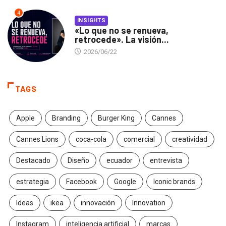
4
INSIGHTS
«Lo que no se renueva,
retrocede». La visión...
2026/06/22
TAGS
Apple
Branding
Burger King
Cannes
Cannes Lions
coca-cola
comercial
creatividad
Destacado
Diseño
ecuador
entrevista
estrategia
Facebook
Google
Iconic brands
Ideas
ikea
innovación
Innovation
Instagram
inteligencia artificial
marcas