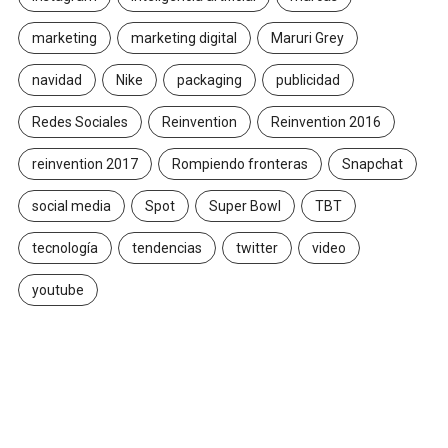
marketing
marketing digital
Maruri Grey
navidad
Nike
packaging
publicidad
Redes Sociales
Reinvention
Reinvention 2016
reinvention 2017
Rompiendo fronteras
Snapchat
social media
Spot
Super Bowl
TBT
tecnología
tendencias
twitter
video
youtube