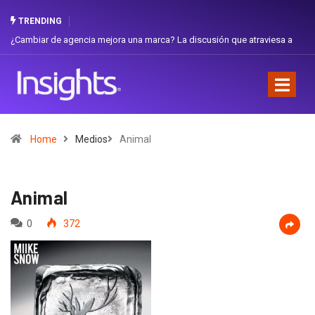
TRENDING
iar de agencia mejora una marca? La discusión que atraviesa a
Gabriela H
dor
Favorita
Home
Medios
Animal
Animal
0
372