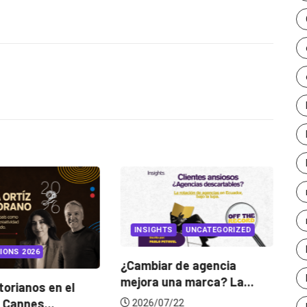
arriba/abajo
para
aumentar
o
disminuir
el
volumen.
INSIGHTS
UNCATEGORIZED
IONS 2026
¿Cambiar de agencia
mejora una marca? La...
orianos en el
Ga
 Cannes...
de
2026/07/22