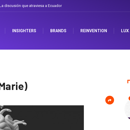
cusión que atraviesa a Ecuador
Gabriela Herrera y el arte de cambiarse el so
INSIGHTERS
BRANDS
REINVENTION
LUX
Marie)