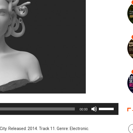
Utiliza
00:00
las
teclas
de
ity. Released: 2014. Track 11. Genre: Electronic.
flecha