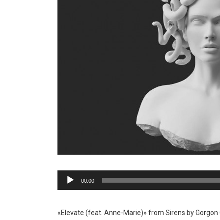
Reproductor
00:00
de
audio
«Elevate (feat. Anne-Marie)» from Sirens by Gorgon C