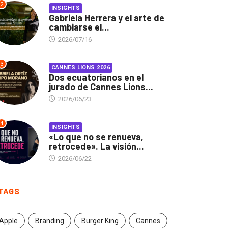
2
INSIGHTS
Gabriela Herrera y el arte de
cambiarse el...
2026/07/16
3
CANNES LIONS 2026
Dos ecuatorianos en el
jurado de Cannes Lions...
2026/06/23
4
INSIGHTS
«Lo que no se renueva,
retrocede». La visión...
2026/06/22
TAGS
Apple
Branding
Burger King
Cannes