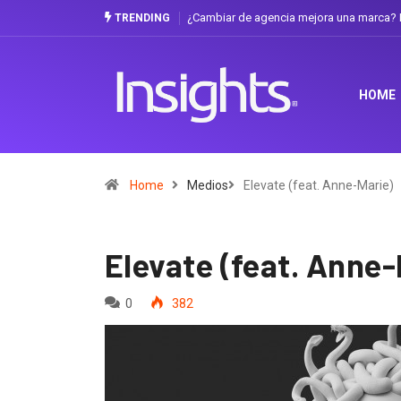
¿Cambiar de agencia mejora una marca? La dis
TRENDING
HOME
Home
Medios
Elevate (feat. Anne-Marie)
Elevate (feat. Anne-
0
382