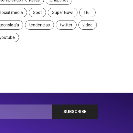
Rompiendo fronteras
Snapchat
2026/07/16
2026/06/23
social media
Spot
Super Bowl
TBT
tecnología
tendencias
twitter
video
youtube