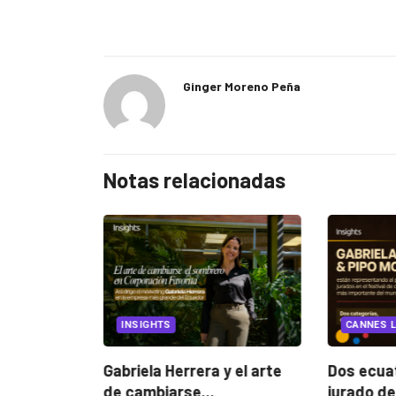
Ginger Moreno Peña
Notas relacionadas
EGORIZED
INSIGHTS
CANNES L
ncia
? La...
Gabriela Herrera y el arte
Dos ecuat
de cambiarse...
jurado de