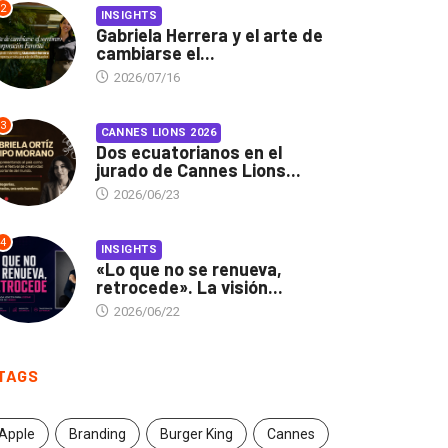
2
INSIGHTS
Gabriela Herrera y el arte de
cambiarse el...
2026/07/16
3
CANNES LIONS 2026
Dos ecuatorianos en el
jurado de Cannes Lions...
2026/06/23
4
INSIGHTS
«Lo que no se renueva,
retrocede». La visión...
2026/06/22
TAGS
Apple
Branding
Burger King
Cannes