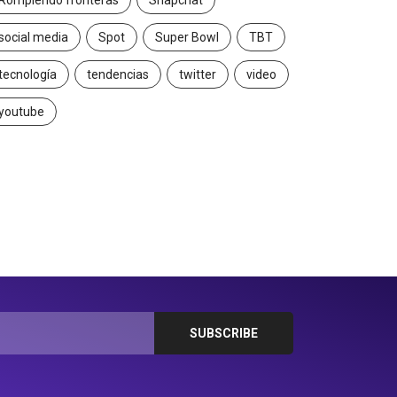
Rompiendo fronteras
Snapchat
2026/07/16
2026/06/23
social media
Spot
Super Bowl
TBT
tecnología
tendencias
twitter
video
youtube