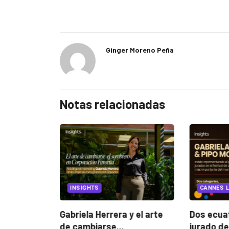
Ginger Moreno Peña
Notas relacionadas
EGORIZED
INSIGHTS
CANNES L
ncia
? La...
Gabriela Herrera y el arte
Dos ecuat
de cambiarse...
jurado de