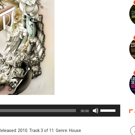
Utiliza
00:00
las
teclas
de
eleased: 2010. Track 3 of 11. Genre: House.
flecha