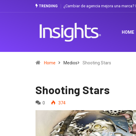
¿Cambiar de agencia mejora una marca? L
TRENDING
HOME
Home
Medios
Shooting Stars
Shooting Stars
0
374