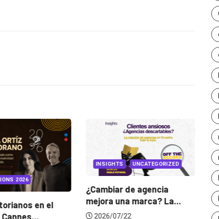
arriba/abajo
para
aumentar
o
disminuir
el
volumen.
INSIGHTS
UNCATEGORIZED
IONS 2026
¿Cambiar de agencia
mejora una marca? La...
orianos en el
Ga
 Cannes...
de
2026/07/22