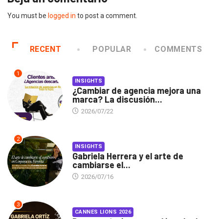
You must be
logged in
to post a comment.
RECENT
POPULAR
COMMENTS
1
INSIGHTS
¿Cambiar de agencia mejora una
marca? La discusión...
2026/07/22
2
INSIGHTS
Gabriela Herrera y el arte de
cambiarse el...
2026/07/16
3
CANNES LIONS 2026