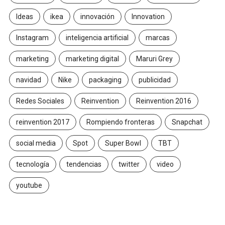
Ideas
ikea
innovación
Innovation
Instagram
inteligencia artificial
marcas
marketing
marketing digital
Maruri Grey
navidad
Nike
packaging
publicidad
Redes Sociales
Reinvention
Reinvention 2016
reinvention 2017
Rompiendo fronteras
Snapchat
social media
Spot
Super Bowl
TBT
tecnología
tendencias
twitter
video
youtube