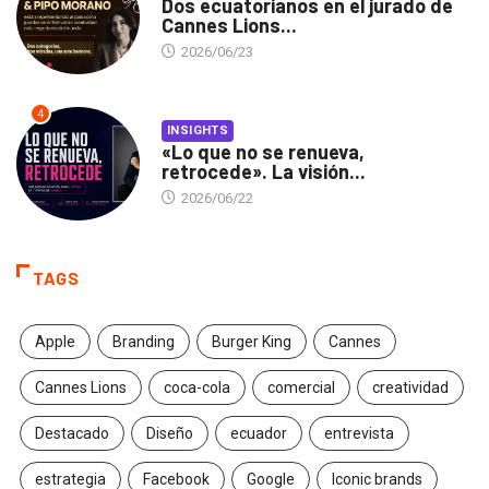
Dos ecuatorianos en el jurado de
Cannes Lions...
2026/06/23
4
INSIGHTS
«Lo que no se renueva,
retrocede». La visión...
2026/06/22
TAGS
Apple
Branding
Burger King
Cannes
Cannes Lions
coca-cola
comercial
creatividad
Destacado
Diseño
ecuador
entrevista
estrategia
Facebook
Google
Iconic brands