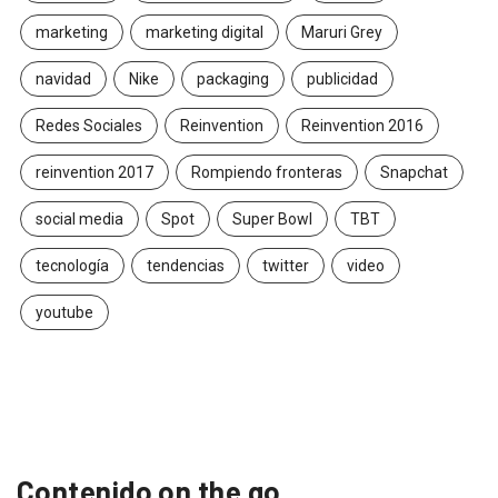
marketing
marketing digital
Maruri Grey
navidad
Nike
packaging
publicidad
Redes Sociales
Reinvention
Reinvention 2016
reinvention 2017
Rompiendo fronteras
Snapchat
social media
Spot
Super Bowl
TBT
tecnología
tendencias
twitter
video
youtube
Contenido on the go