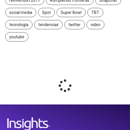
reinvention 2017
Rompiendo fronteras
Snapchat
social media
Spot
Super Bowl
TBT
tecnología
tendencias
twitter
video
youtube