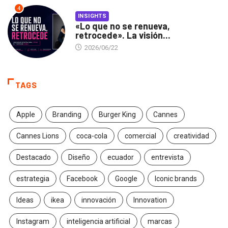
4
INSIGHTS
«Lo que no se renueva,
retrocede». La visión...
2026/06/22
TAGS
Apple
Branding
Burger King
Cannes
Cannes Lions
coca-cola
comercial
creatividad
Destacado
Diseño
ecuador
entrevista
estrategia
Facebook
Google
Iconic brands
Ideas
ikea
innovación
Innovation
Instagram
inteligencia artificial
marcas