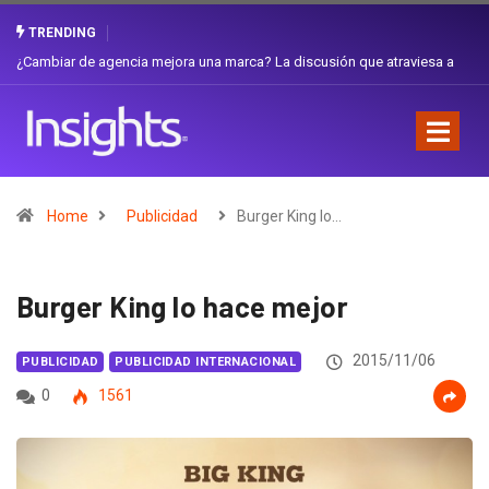
TRENDING
Gabriela Herrera y el arte de cambiarse el sombrero en Corporación
Favorita
Home
Publicidad
Burger King lo…
Burger King lo hace mejor
2015/11/06
PUBLICIDAD
PUBLICIDAD INTERNACIONAL
0
1561