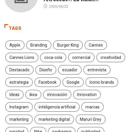
2026/06/22
TAGS
Apple
Branding
Burger King
Cannes
Cannes Lions
coca-cola
comercial
creatividad
Destacado
Diseño
ecuador
entrevista
estrategia
Facebook
Google
Iconic brands
Ideas
ikea
innovación
Innovation
Instagram
inteligencia artificial
marcas
marketing
marketing digital
Maruri Grey
navidad
Nike
packaging
publicidad