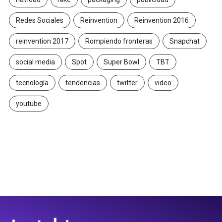
Redes Sociales
Reinvention
Reinvention 2016
reinvention 2017
Rompiendo fronteras
Snapchat
social media
Spot
Super Bowl
TBT
tecnología
tendencias
twitter
video
youtube