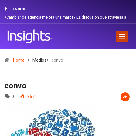
TRENDING
ambiar de agencia mejora una marca? La discusión que atraviesa a
Gabriel
uador
Favorit
Home
Medios
convo
convo
0
357