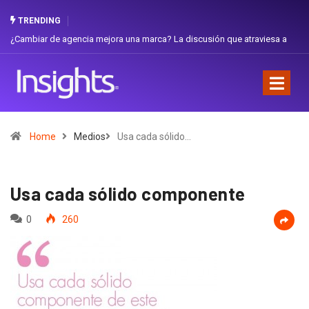
TRENDING
iar de agencia mejora una marca? La discusión que atraviesa a
Gabriela H
dor
Favorita
Home
Medios
Usa cada sólido…
Usa cada sólido componente
0
260