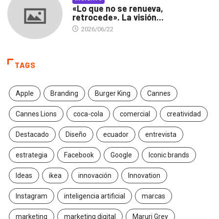
«Lo que no se renueva,
retrocede». La visión...
2026/06/22
TAGS
Apple
Branding
Burger King
Cannes
Cannes Lions
coca-cola
comercial
creatividad
Destacado
Diseño
ecuador
entrevista
estrategia
Facebook
Google
Iconic brands
Ideas
ikea
innovación
Innovation
Instagram
inteligencia artificial
marcas
marketing
marketing digital
Maruri Grey