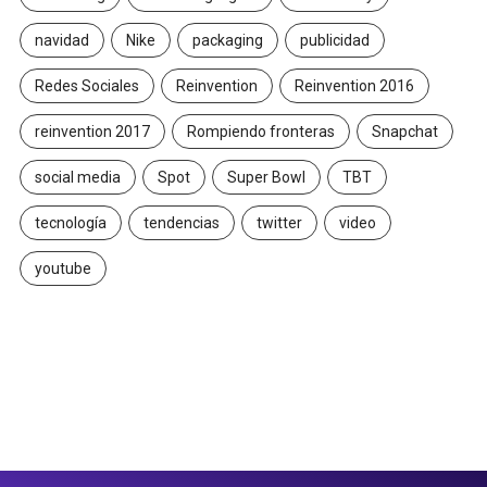
navidad
Nike
packaging
publicidad
Redes Sociales
Reinvention
Reinvention 2016
reinvention 2017
Rompiendo fronteras
Snapchat
social media
Spot
Super Bowl
TBT
tecnología
tendencias
twitter
video
youtube