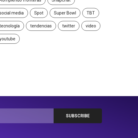
Rompiendo fronteras
Snapchat
social media
Spot
Super Bowl
TBT
tecnología
tendencias
twitter
video
youtube