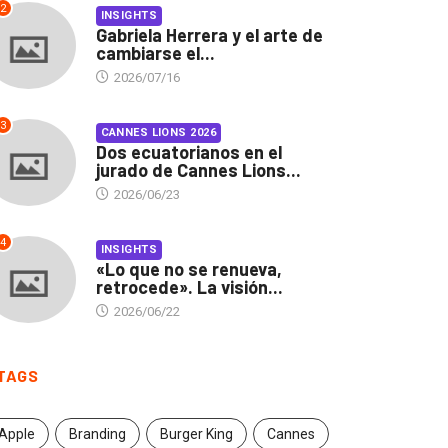
2
INSIGHTS
Gabriela Herrera y el arte de
cambiarse el...
2026/07/16
3
CANNES LIONS 2026
Dos ecuatorianos en el
jurado de Cannes Lions...
2026/06/23
4
INSIGHTS
«Lo que no se renueva,
retrocede». La visión...
2026/06/22
TAGS
Apple
Branding
Burger King
Cannes