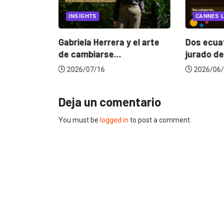
EGORIZED
INSIGHTS
CANNES L
ncia
? La...
Gabriela Herrera y el arte
Dos ecuat
de cambiarse...
jurado de
2026/07/16
2026/06/
Deja un comentario
You must be
logged in
to post a comment.