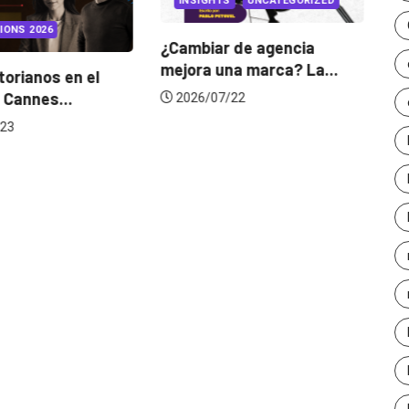
INSIGHTS
UNCATEGORIZED
IONS 2026
¿Cambiar de agencia
mejora una marca? La...
orianos en el
Ga
 Cannes...
de
2026/07/22
23