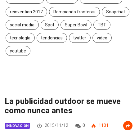
reinvention 2017
Rompiendo fronteras
Snapchat
social media
Spot
Super Bowl
TBT
tecnología
tendencias
twitter
video
youtube
La publicidad outdoor se mueve
como nunca antes
2015/11/12
0
1101
INNOVACIÓN