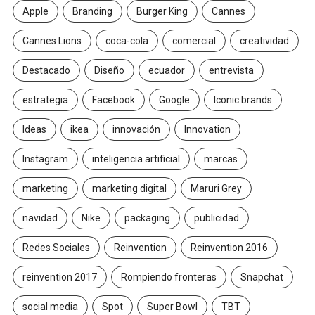
Apple
Branding
Burger King
Cannes
Cannes Lions
coca-cola
comercial
creatividad
Destacado
Diseño
ecuador
entrevista
estrategia
Facebook
Google
Iconic brands
Ideas
ikea
innovación
Innovation
Instagram
inteligencia artificial
marcas
marketing
marketing digital
Maruri Grey
navidad
Nike
packaging
publicidad
Redes Sociales
Reinvention
Reinvention 2016
reinvention 2017
Rompiendo fronteras
Snapchat
social media
Spot
Super Bowl
TBT