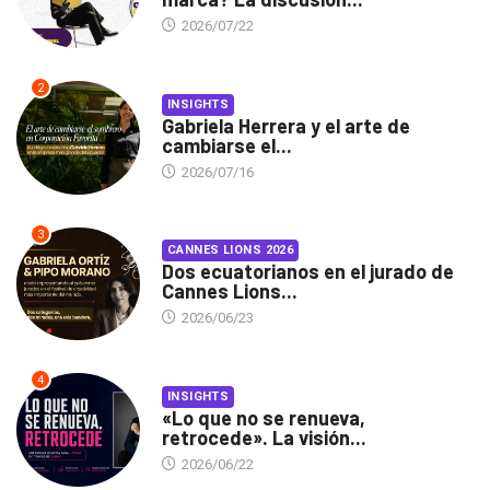
2026/07/22
2
INSIGHTS
Gabriela Herrera y el arte de
cambiarse el...
2026/07/16
3
CANNES LIONS 2026
Dos ecuatorianos en el jurado de
Cannes Lions...
2026/06/23
4
INSIGHTS
«Lo que no se renueva,
retrocede». La visión...
2026/06/22