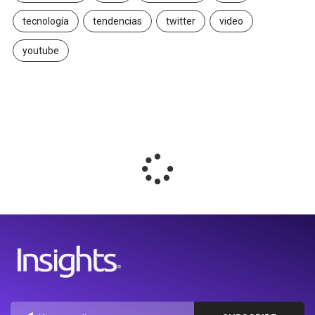
tecnología
tendencias
twitter
video
youtube