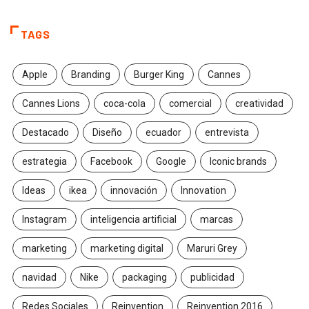
TAGS
Apple
Branding
Burger King
Cannes
Cannes Lions
coca-cola
comercial
creatividad
Destacado
Diseño
ecuador
entrevista
estrategia
Facebook
Google
Iconic brands
Ideas
ikea
innovación
Innovation
Instagram
inteligencia artificial
marcas
marketing
marketing digital
Maruri Grey
navidad
Nike
packaging
publicidad
Redes Sociales
Reinvention
Reinvention 2016