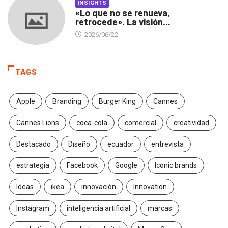
INSIGHTS
«Lo que no se renueva,
retrocede». La visión...
2026/06/22
TAGS
Apple
Branding
Burger King
Cannes
Cannes Lions
coca-cola
comercial
creatividad
Destacado
Diseño
ecuador
entrevista
estrategia
Facebook
Google
Iconic brands
Ideas
ikea
innovación
Innovation
Instagram
inteligencia artificial
marcas