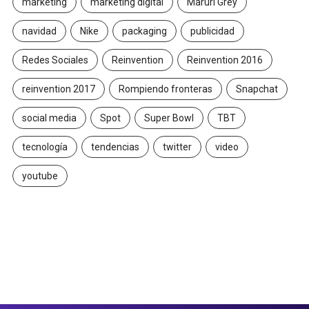
marketing
marketing digital
Maruri Grey
navidad
Nike
packaging
publicidad
Redes Sociales
Reinvention
Reinvention 2016
reinvention 2017
Rompiendo fronteras
Snapchat
social media
Spot
Super Bowl
TBT
tecnología
tendencias
twitter
video
youtube