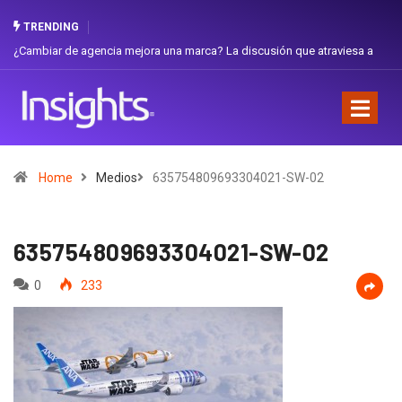
TRENDING
 de agencia mejora una marca? La discusión que atraviesa a
Gabriela Herre
Favorita
Home
Medios
635754809693304021-SW-02
635754809693304021-SW-02
0
233