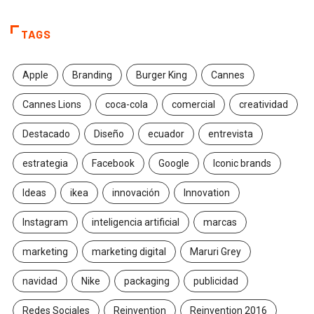
TAGS
Apple
Branding
Burger King
Cannes
Cannes Lions
coca-cola
comercial
creatividad
Destacado
Diseño
ecuador
entrevista
estrategia
Facebook
Google
Iconic brands
Ideas
ikea
innovación
Innovation
Instagram
inteligencia artificial
marcas
marketing
marketing digital
Maruri Grey
navidad
Nike
packaging
publicidad
Redes Sociales
Reinvention
Reinvention 2016