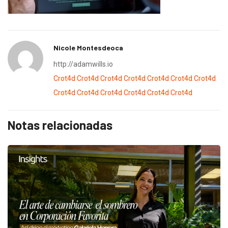
Nicole Montesdeoca
http://adamwills.io
Crot4d
Crot4d
Crot4d
Crot4d
Crot4d
Crot4d
Crot4d
Crot4d
Crot4d
Crot4d
Crot4d
Crot4d
Crot4d
Notas relacionadas