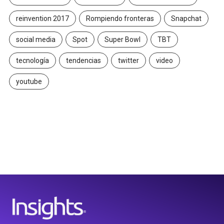
reinvention 2017
Rompiendo fronteras
Snapchat
social media
Spot
Super Bowl
TBT
tecnología
tendencias
twitter
video
youtube