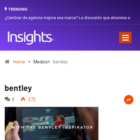
TRENDING
iar de agencia mejora una marca? La discusión que atraviesa a
Gabriela H
dor
Favorita
Home
Medios
bentley
bentley
0
272