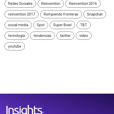
Redes Sociales
Reinvention
Reinvention 2016
reinvention 2017
Rompiendo fronteras
Snapchat
social media
Spot
Super Bowl
TBT
tecnología
tendencias
twitter
video
youtube