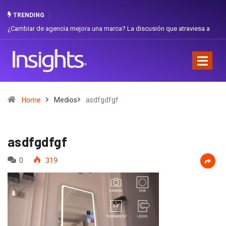
TRENDING
ambiar de agencia mejora una marca? La discusión que atraviesa a
Gabriel
uador
Favorit
Home
Medios
asdfgdfgf
asdfgdfgf
0
319