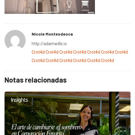
Nicole Montesdeoca
http://adamwills.io
Crot4d
Crot4d
Crot4d
Crot4d
Crot4d
Crot4d
Crot4d
Crot4d
Crot4d
Crot4d
Crot4d
Crot4d
Crot4d
Notas relacionadas