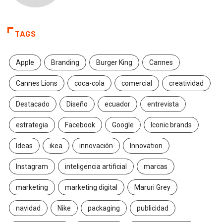
TAGS
Apple
Branding
Burger King
Cannes
Cannes Lions
coca-cola
comercial
creatividad
Destacado
Diseño
ecuador
entrevista
estrategia
Facebook
Google
Iconic brands
Ideas
ikea
innovación
Innovation
Instagram
inteligencia artificial
marcas
marketing
marketing digital
Maruri Grey
navidad
Nike
packaging
publicidad