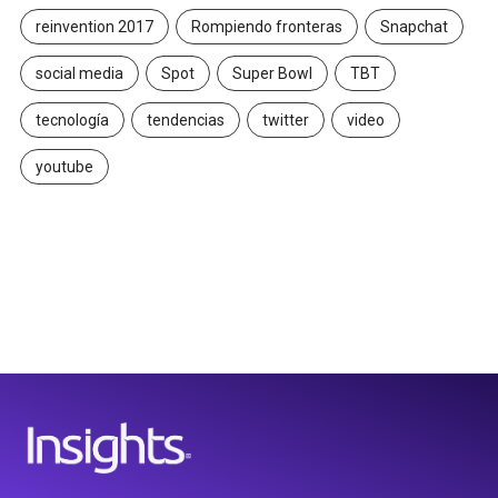
reinvention 2017
Rompiendo fronteras
Snapchat
social media
Spot
Super Bowl
TBT
tecnología
tendencias
twitter
video
youtube