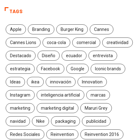
TAGS
Apple
Branding
Burger King
Cannes
Cannes Lions
coca-cola
comercial
creatividad
Destacado
Diseño
ecuador
entrevista
estrategia
Facebook
Google
Iconic brands
Ideas
ikea
innovación
Innovation
Instagram
inteligencia artificial
marcas
marketing
marketing digital
Maruri Grey
navidad
Nike
packaging
publicidad
Redes Sociales
Reinvention
Reinvention 2016