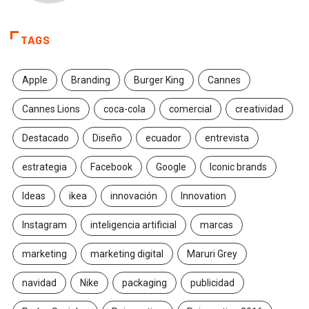
TAGS
Apple
Branding
Burger King
Cannes
Cannes Lions
coca-cola
comercial
creatividad
Destacado
Diseño
ecuador
entrevista
estrategia
Facebook
Google
Iconic brands
Ideas
ikea
innovación
Innovation
Instagram
inteligencia artificial
marcas
marketing
marketing digital
Maruri Grey
navidad
Nike
packaging
publicidad