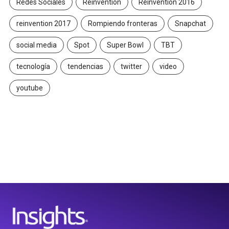
Redes Sociales
Reinvention
Reinvention 2016
reinvention 2017
Rompiendo fronteras
Snapchat
social media
Spot
Super Bowl
TBT
tecnología
tendencias
twitter
video
youtube