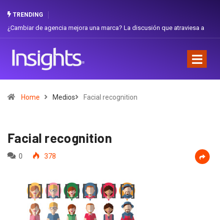
TRENDING
iar de agencia mejora una marca? La discusión que atraviesa a
Gabriela H
dor
Favorita
Home
Medios
Facial recognition
Facial recognition
0
378