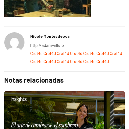
Nicole Montesdeoca
http://adamwills.io
Crot4d
Crot4d
Crot4d
Crot4d
Crot4d
Crot4d
Crot4d
Crot4d
Crot4d
Crot4d
Crot4d
Crot4d
Crot4d
Notas relacionadas