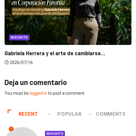
IGHTS
CAN
ela Herrera y el arte de cambiarse...
Dos e
/07/16
2026
Deja un comentario
You must be
logged in
to post a comment.
RECENT
POPULAR
COMMENTS
1
INSIGHTS