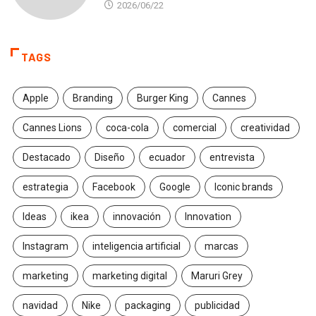
2026/06/22
TAGS
Apple
Branding
Burger King
Cannes
Cannes Lions
coca-cola
comercial
creatividad
Destacado
Diseño
ecuador
entrevista
estrategia
Facebook
Google
Iconic brands
Ideas
ikea
innovación
Innovation
Instagram
inteligencia artificial
marcas
marketing
marketing digital
Maruri Grey
navidad
Nike
packaging
publicidad