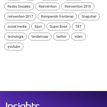
Redes Sociales
Reinvention
Reinvention 2016
reinvention 2017
Rompiendo fronteras
Snapchat
social media
Spot
Super Bowl
TBT
tecnología
tendencias
twitter
video
youtube