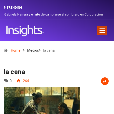
TRENDING
Gabriela Herrera y el arte de cambiarse el sombrero en Corporación
Favorita
Home
Medios
la cena
la cena
0
264