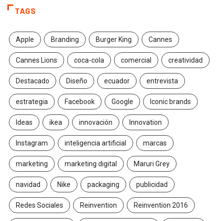
TAGS
Apple
Branding
Burger King
Cannes
Cannes Lions
coca-cola
comercial
creatividad
Destacado
Diseño
ecuador
entrevista
estrategia
Facebook
Google
Iconic brands
Ideas
ikea
innovación
Innovation
Instagram
inteligencia artificial
marcas
marketing
marketing digital
Maruri Grey
navidad
Nike
packaging
publicidad
Redes Sociales
Reinvention
Reinvention 2016