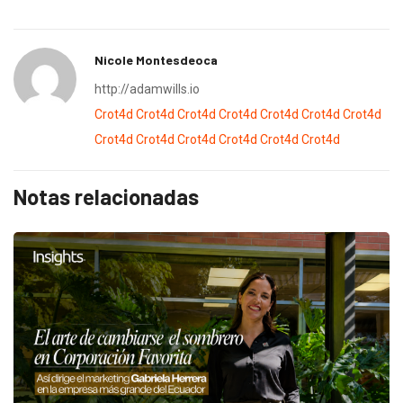
Nicole Montesdeoca
http://adamwills.io
Crot4d
Crot4d
Crot4d
Crot4d
Crot4d
Crot4d
Crot4d
Crot4d
Crot4d
Crot4d
Crot4d
Crot4d
Crot4d
Notas relacionadas