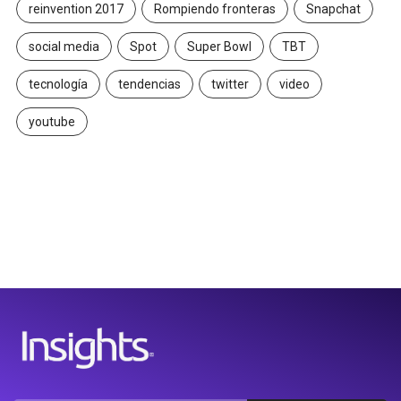
reinvention 2017
Rompiendo fronteras
Snapchat
social media
Spot
Super Bowl
TBT
tecnología
tendencias
twitter
video
youtube