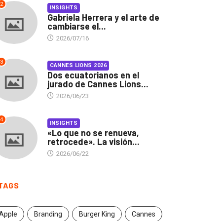
2
INSIGHTS
Gabriela Herrera y el arte de
cambiarse el...
2026/07/16
3
CANNES LIONS 2026
Dos ecuatorianos en el
jurado de Cannes Lions...
2026/06/23
4
INSIGHTS
«Lo que no se renueva,
retrocede». La visión...
2026/06/22
TAGS
INSIGHTS
CANNES LIONS 2026
briela Herrera y el arte
Dos ecuatorianos en el
Apple
Branding
Burger King
Cannes