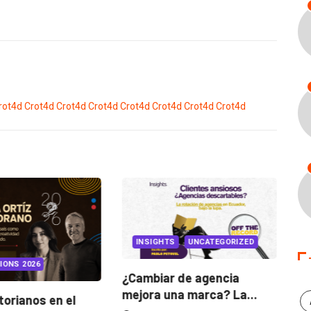
rot4d
Crot4d
Crot4d
Crot4d
Crot4d
Crot4d
Crot4d
Crot4d
INSIGHTS
UNCATEGORIZED
IONS 2026
¿Cambiar de agencia
mejora una marca? La...
orianos en el
Ga