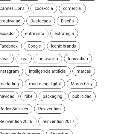
 cambiarse...
jurado de Cannes...
Cannes Lions
coca-cola
comercial
2026/07/16
2026/06/23
creatividad
Destacado
Diseño
ecuador
entrevista
estrategia
Facebook
Google
Iconic brands
Ideas
ikea
innovación
Innovation
Instagram
inteligencia artificial
marcas
marketing
marketing digital
Maruri Grey
navidad
Nike
packaging
publicidad
Redes Sociales
Reinvention
Reinvention 2016
reinvention 2017