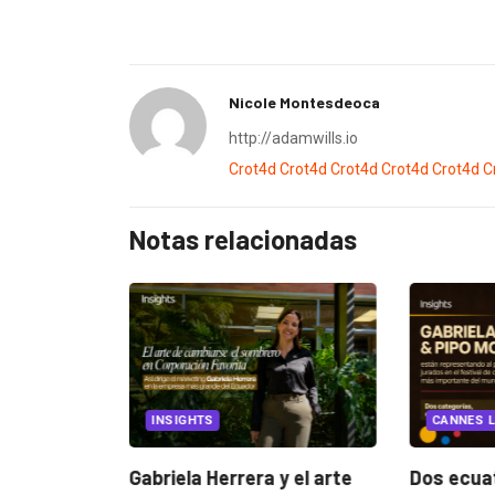
Nicole Montesdeoca
http://adamwills.io
Crot4d
Crot4d
Crot4d
Crot4d
Crot4d
C
Notas relacionadas
EGORIZED
INSIGHTS
CANNES L
ncia
? La...
Gabriela Herrera y el arte
Dos ecuat