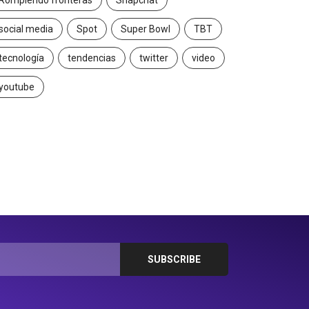
Rompiendo fronteras
Snapchat
social media
Spot
Super Bowl
TBT
tecnología
tendencias
twitter
video
youtube