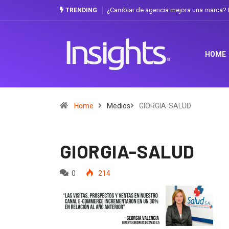
¿Cambiar de agencia mejora una marca? L
TRENDING
HOME
Home
Medios
GIORGIA-SALUD
GIORGIA-SALUD
0
214