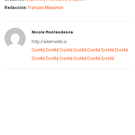
Redacción:
François Massinon
Nicole Montesdeoca
http://adamwills.io
Crot4d
Crot4d
Crot4d
Crot4d
Crot4d
Crot4d
Crot4d
Crot4d
Crot4d
Crot4d
Crot4d
Crot4d
Crot4d
Previous Post
Next Post
10 tips que debes incluir
BBDO Atlanta sigue
en tu estrategia…
festejando con Toys «R»
Us