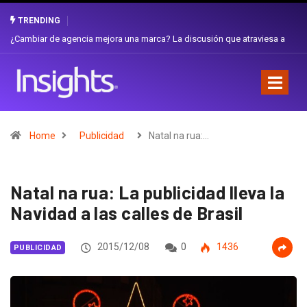
TRENDING
Gabriela Herrera y el arte de cambiarse el sombrero en Corporación
Favorita
Home
Publicidad
Natal na rua:…
Natal na rua: La publicidad lleva la
Navidad a las calles de Brasil
2015/12/08
0
1436
PUBLICIDAD