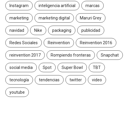
Instagram
inteligencia artificial
marcas
marketing
marketing digital
Maruri Grey
navidad
Nike
packaging
publicidad
Redes Sociales
Reinvention
Reinvention 2016
reinvention 2017
Rompiendo fronteras
Snapchat
social media
Spot
Super Bowl
TBT
tecnología
tendencias
twitter
video
youtube