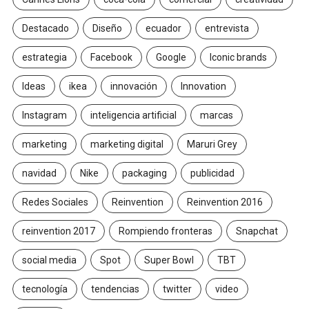
Destacado
Diseño
ecuador
entrevista
estrategia
Facebook
Google
Iconic brands
Ideas
ikea
innovación
Innovation
Instagram
inteligencia artificial
marcas
marketing
marketing digital
Maruri Grey
navidad
Nike
packaging
publicidad
Redes Sociales
Reinvention
Reinvention 2016
reinvention 2017
Rompiendo fronteras
Snapchat
social media
Spot
Super Bowl
TBT
tecnología
tendencias
twitter
video