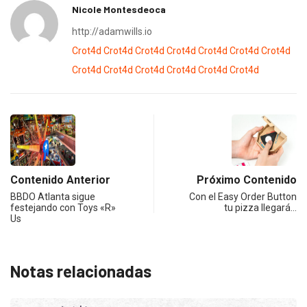
Nicole Montesdeoca
http://adamwills.io
Crot4d
Crot4d
Crot4d
Crot4d
Crot4d
Crot4d
Crot4d
Crot4d
Crot4d
Crot4d
Crot4d
Crot4d
Crot4d
Contenido Anterior
Próximo Contenido
BBDO Atlanta sigue
Con el Easy Order Button
festejando con Toys «R»
tu pizza llegará…
Us
Notas relacionadas