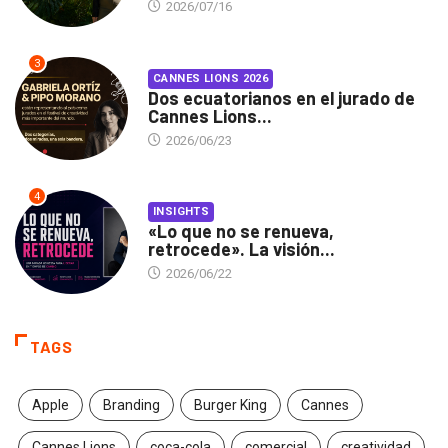
2026/07/16
3
CANNES LIONS 2026
Dos ecuatorianos en el jurado de
Cannes Lions...
2026/06/23
4
INSIGHTS
«Lo que no se renueva,
retrocede». La visión...
2026/06/22
TAGS
Apple
Branding
Burger King
Cannes
Cannes Lions
coca-cola
comercial
creatividad