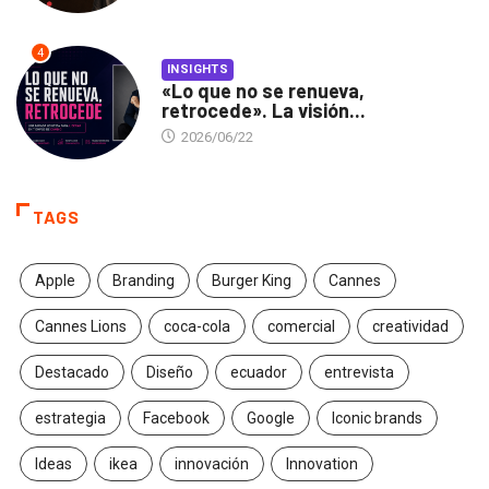
4
INSIGHTS
«Lo que no se renueva,
retrocede». La visión...
2026/06/22
TAGS
Apple
Branding
Burger King
Cannes
Cannes Lions
coca-cola
comercial
creatividad
Destacado
Diseño
ecuador
entrevista
estrategia
Facebook
Google
Iconic brands
Ideas
ikea
innovación
Innovation