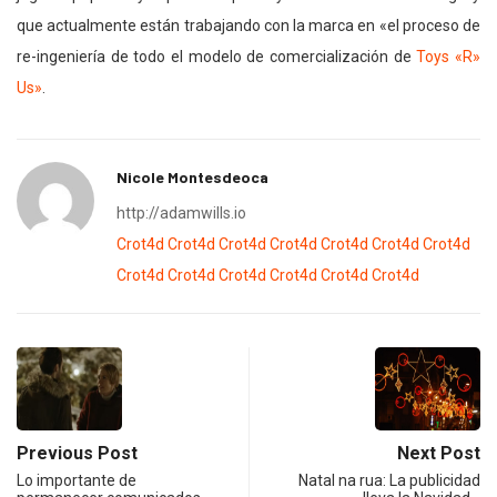
que actualmente están trabajando con la marca en «el proceso de
re-ingeniería de todo el modelo de comercialización de
Toys «R»
Us»
.
Nicole Montesdeoca
http://adamwills.io
Crot4d
Crot4d
Crot4d
Crot4d
Crot4d
Crot4d
Crot4d
Crot4d
Crot4d
Crot4d
Crot4d
Crot4d
Crot4d
Previous Post
Next Post
Lo importante de
Natal na rua: La publicidad