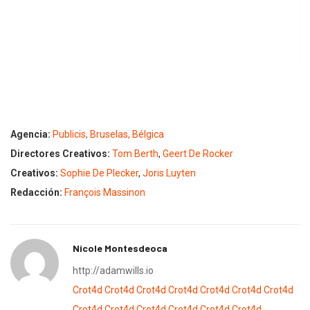
Agencia:
Publicis, Bruselas, Bélgica
Directores Creativos:
Tom Berth
,
Geert De Rocker
Creativos:
Sophie De Plecker
,
Joris Luyten
Redacción:
François Massinon
Nicole Montesdeoca
http://adamwills.io
Crot4d
Crot4d
Crot4d
Crot4d
Crot4d
Crot4d
Crot4d
Crot4d
Crot4d
Crot4d
Crot4d
Crot4d
Crot4d