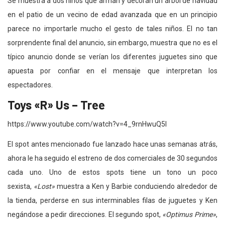
Se muestra a dos niños que arman y decoran un árbol de navidad
en el patio de un vecino de edad avanzada que en un principio
parece no importarle mucho el gesto de tales niños. El no tan
sorprendente final del anuncio, sin embargo, muestra que no es el
típico anuncio donde se verían los diferentes juguetes sino que
apuesta por confiar en el mensaje que interpretan los
espectadores.
Toys «R» Us – Tree
https://www.youtube.com/watch?v=4_9rnHwuQ5I
El spot antes mencionado fue lanzado hace unas semanas atrás,
ahora le ha seguido el estreno de dos comerciales de 30 segundos
cada uno. Uno de estos spots tiene un tono un poco
sexista,
«Lost»
muestra a Ken y Barbie conduciendo alrededor de
la tienda, perderse en sus interminables filas de juguetes y Ken
negándose a pedir direcciones. El segundo spot,
«Optimus Prime»
,