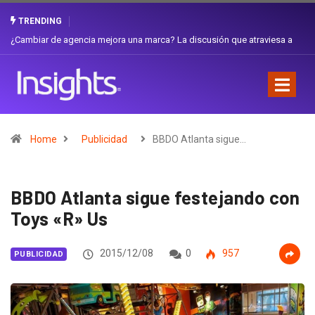
TRENDING
Gabriela Herrera y el arte de cambiarse el sombrero en Corporación
Favorita
Home
Publicidad
BBDO Atlanta sigue…
BBDO Atlanta sigue festejando con
Toys «R» Us
2015/12/08
0
957
PUBLICIDAD