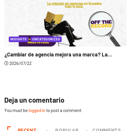
UNCATEGORIZED
 agencia mejora una marca? La...
INSIGHTS
Gabriela Her
2026/07/16
Deja un comentario
You must be
logged in
to post a comment.
RECENT
POPULAR
COMMENTS