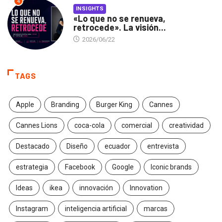
4
INSIGHTS
«Lo que no se renueva,
retrocede». La visión...
2026/06/22
TAGS
Apple
Branding
Burger King
Cannes
Cannes Lions
coca-cola
comercial
creatividad
Destacado
Diseño
ecuador
entrevista
estrategia
Facebook
Google
Iconic brands
Ideas
ikea
innovación
Innovation
Instagram
inteligencia artificial
marcas