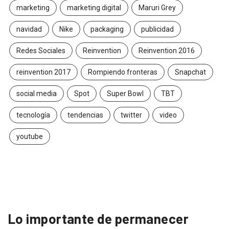
marketing
marketing digital
Maruri Grey
navidad
Nike
packaging
publicidad
Redes Sociales
Reinvention
Reinvention 2016
reinvention 2017
Rompiendo fronteras
Snapchat
social media
Spot
Super Bowl
TBT
tecnología
tendencias
twitter
video
youtube
Lo importante de permanecer