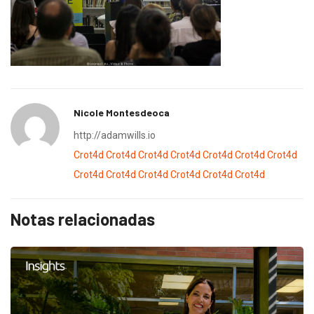
Nicole Montesdeoca
http://adamwills.io
Crot4d
Crot4d
Crot4d
Crot4d
Crot4d
Crot4d
Crot4d
Crot4d
Crot4d
Crot4d
Crot4d
Crot4d
Crot4d
Notas relacionadas