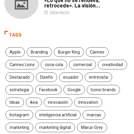
«Lo que no se renueva,
retrocede». La visión...
2026/06/22
TAGS
Apple
Branding
Burger King
Cannes
Cannes Lions
coca-cola
comercial
creatividad
Destacado
Diseño
ecuador
entrevista
estrategia
Facebook
Google
Iconic brands
Ideas
ikea
innovación
Innovation
Instagram
inteligencia artificial
marcas
marketing
marketing digital
Maruri Grey