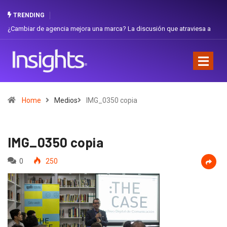
TRENDING
iar de agencia mejora una marca? La discusión que atraviesa a
Gabriela H
dor
Favorita
Home
Medios
IMG_0350 copia
IMG_0350 copia
0
250