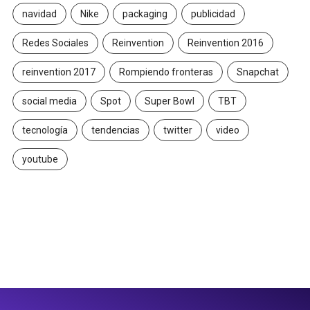
navidad
Nike
packaging
publicidad
Redes Sociales
Reinvention
Reinvention 2016
reinvention 2017
Rompiendo fronteras
Snapchat
social media
Spot
Super Bowl
TBT
tecnología
tendencias
twitter
video
youtube