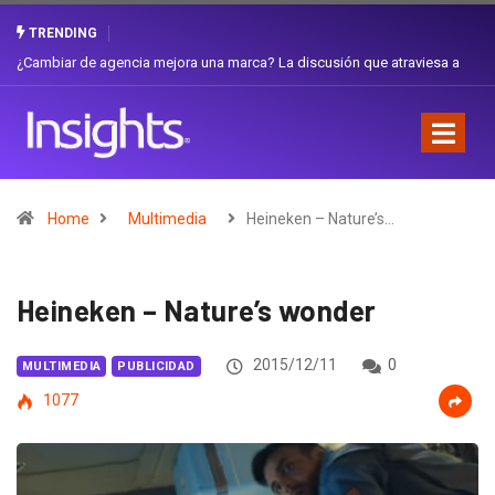
TRENDING
Gabriela Herrera y el arte de cambiarse el sombrero en Corporación
Favorita
Home
Multimedia
Heineken – Nature’s…
Heineken – Nature’s wonder
2015/12/11
0
MULTIMEDIA
PUBLICIDAD
1077