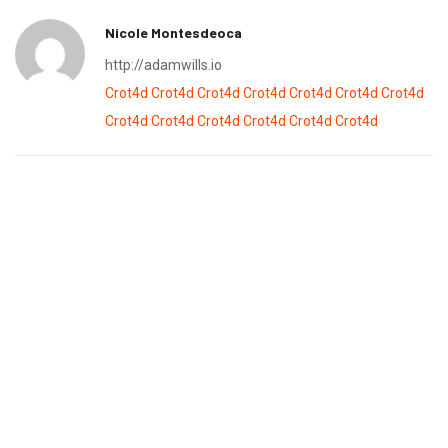
Nicole Montesdeoca
http://adamwills.io
Crot4d
Crot4d
Crot4d
Crot4d
Crot4d
Crot4d
Crot4d
Crot4d
Crot4d
Crot4d
Crot4d
Crot4d
Crot4d
Previous Post
Next Post
Viaje redondo por la
Heineken – Nature’s
innovación
wonder
Notas relacionadas