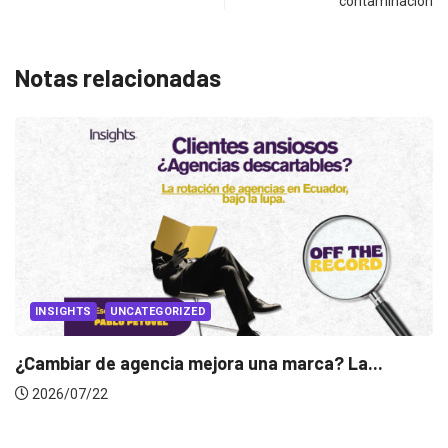
contaminación
Notas relacionadas
UNCATEGORIZED
de agencia mejora una marca? La...
INSIGHTS
22
Gabriela H