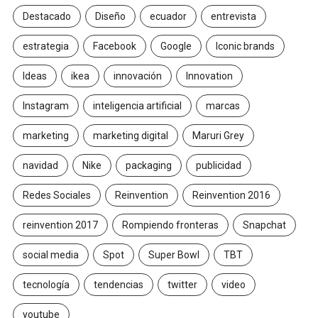
Destacado
Diseño
ecuador
entrevista
estrategia
Facebook
Google
Iconic brands
Ideas
ikea
innovación
Innovation
Instagram
inteligencia artificial
marcas
marketing
marketing digital
Maruri Grey
navidad
Nike
packaging
publicidad
Redes Sociales
Reinvention
Reinvention 2016
reinvention 2017
Rompiendo fronteras
Snapchat
social media
Spot
Super Bowl
TBT
tecnología
tendencias
twitter
video
youtube