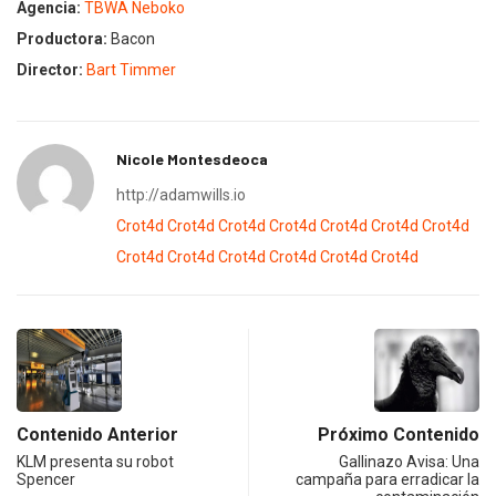
Agencia:
TBWA Neboko
Productora:
Bacon
Director:
Bart Timmer
Nicole Montesdeoca
http://adamwills.io
Crot4d
Crot4d
Crot4d
Crot4d
Crot4d
Crot4d
Crot4d
Crot4d
Crot4d
Crot4d
Crot4d
Crot4d
Crot4d
Contenido Anterior
Próximo Contenido
KLM presenta su robot
Gallinazo Avisa: Una
Spencer
campaña para erradicar la