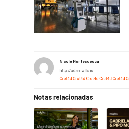
Nicole Montesdeoca
http://adamwills.io
Crot4d
Crot4d
Crot4d
Crot4d
Crot4d
C
Notas relacionadas