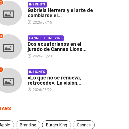
2
INSIGHTS
Gabriela Herrera y el arte de
cambiarse el...
2026/07/16
3
CANNES LIONS 2026
Dos ecuatorianos en el
jurado de Cannes Lions...
2026/06/23
4
INSIGHTS
«Lo que no se renueva,
retrocede». La visión...
2026/06/22
TAGS
Apple
Branding
Burger King
Cannes