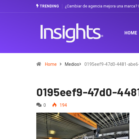
¿Cambiar de agencia mejora una marca? L
TRENDING
HOME
Home
Medios
0195eef9-47d0-4481-abe6
0195eef9-47d0-448
0
194