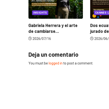
EGORIZED
INSIGHTS
CANNES L
ncia
? La...
Gabriela Herrera y el arte
Dos ecuat
de cambiarse...
jurado de
2026/07/16
2026/06/
Deja un comentario
You must be
logged in
to post a comment.