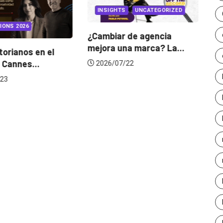
INSIGHTS
UNCATEGORIZED
IONS 2026
¿Cambiar de agencia
mejora una marca? La...
orianos en el
Ga
 Cannes...
de
2026/07/22
23