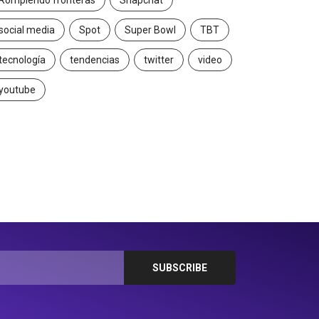
Rompiendo fronteras
Snapchat
social media
Spot
Super Bowl
TBT
tecnología
tendencias
twitter
video
youtube