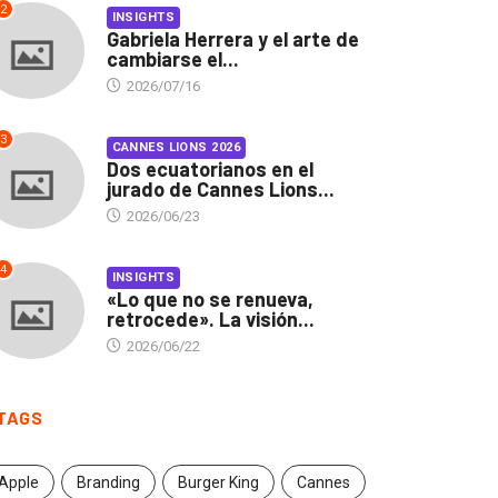
2
INSIGHTS
Gabriela Herrera y el arte de
cambiarse el...
2026/07/16
3
CANNES LIONS 2026
Dos ecuatorianos en el
jurado de Cannes Lions...
2026/06/23
4
INSIGHTS
«Lo que no se renueva,
retrocede». La visión...
2026/06/22
TAGS
Apple
Branding
Burger King
Cannes