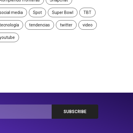
Rompiendo fronteras
Snapchat
social media
Spot
Super Bowl
TBT
tecnología
tendencias
twitter
video
youtube