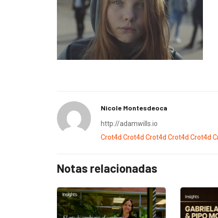
Nicole Montesdeoca
http://adamwills.io
Crot4d
Crot4d
Crot4d
Crot4d
Crot4d
C
Notas relacionadas