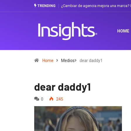
¿Cambiar de agencia mejora una marca? L
TRENDING
HOME
Home
Medios
dear daddy1
dear daddy1
0
245