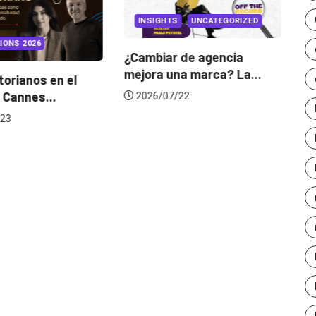
INSIGHTS
UNCATEGORIZED
IONS 2026
¿Cambiar de agencia
mejora una marca? La...
orianos en el
Ga
 Cannes...
de
2026/07/22
23