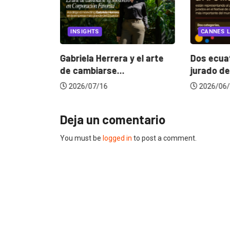
EGORIZED
INSIGHTS
CANNES L
ncia
? La...
Gabriela Herrera y el arte
Dos ecuat
de cambiarse...
jurado de
2026/07/16
2026/06/
Deja un comentario
You must be
logged in
to post a comment.