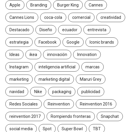
Apple
Branding
Burger King
Cannes
Cannes Lions
coca-cola
comercial
creatividad
Destacado
Diseño
ecuador
entrevista
estrategia
Facebook
Google
Iconic brands
Ideas
ikea
innovación
Innovation
Instagram
inteligencia artificial
marcas
marketing
marketing digital
Maruri Grey
navidad
Nike
packaging
publicidad
Redes Sociales
Reinvention
Reinvention 2016
reinvention 2017
Rompiendo fronteras
Snapchat
social media
Spot
Super Bowl
TBT