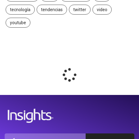
tecnología
tendencias
twitter
video
youtube