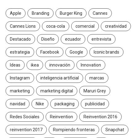
Apple
Branding
Burger King
Cannes
Cannes Lions
coca-cola
comercial
creatividad
Destacado
Diseño
ecuador
entrevista
estrategia
Facebook
Google
Iconic brands
Ideas
ikea
innovación
Innovation
Instagram
inteligencia artificial
marcas
marketing
marketing digital
Maruri Grey
navidad
Nike
packaging
publicidad
Redes Sociales
Reinvention
Reinvention 2016
reinvention 2017
Rompiendo fronteras
Snapchat