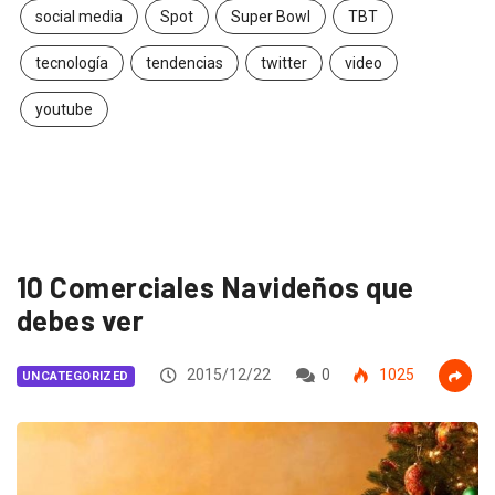
social media
Spot
Super Bowl
TBT
tecnología
tendencias
twitter
video
youtube
10 Comerciales Navideños que
debes ver
2015/12/22
0
1025
UNCATEGORIZED