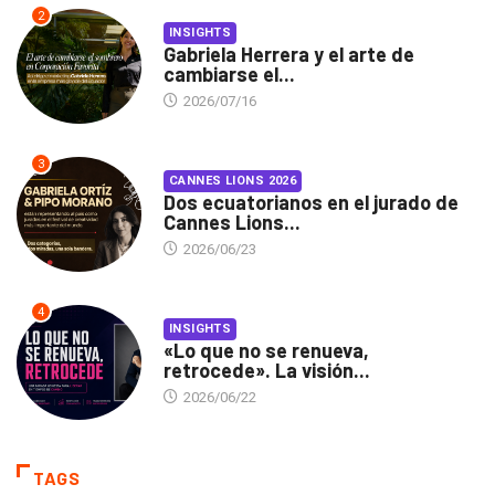
2
INSIGHTS
Gabriela Herrera y el arte de
cambiarse el...
2026/07/16
3
CANNES LIONS 2026
Dos ecuatorianos en el jurado de
Cannes Lions...
2026/06/23
4
INSIGHTS
«Lo que no se renueva,
retrocede». La visión...
2026/06/22
TAGS