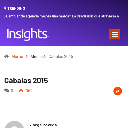
TRENDING
¿Cambiar de agencia mejora una marca? La discusión que atraviesa a
Gabri
Ecuador
Favor
Home
Medios
Cábalas 2015
Cábalas 2015
0
362
Jorge Poveda