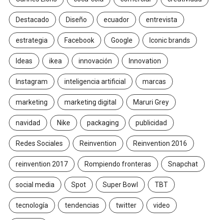
Destacado
Diseño
ecuador
entrevista
estrategia
Facebook
Google
Iconic brands
Ideas
ikea
innovación
Innovation
Instagram
inteligencia artificial
marcas
marketing
marketing digital
Maruri Grey
navidad
Nike
packaging
publicidad
Redes Sociales
Reinvention
Reinvention 2016
reinvention 2017
Rompiendo fronteras
Snapchat
social media
Spot
Super Bowl
TBT
tecnología
tendencias
twitter
video