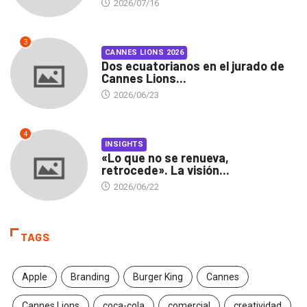
2026/07/16
3
CANNES LIONS 2026
Dos ecuatorianos en el jurado de
Cannes Lions...
2026/06/23
4
INSIGHTS
«Lo que no se renueva,
retrocede». La visión...
2026/06/22
TAGS
Apple
Branding
Burger King
Cannes
Cannes Lions
coca-cola
comercial
creatividad