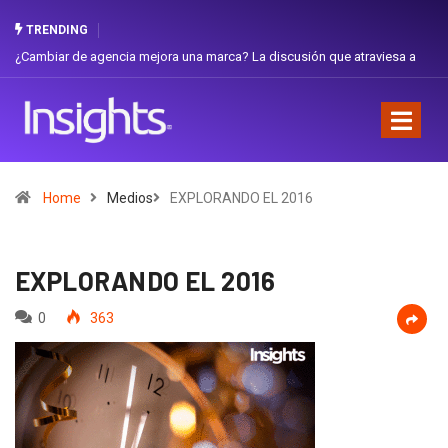
TRENDING
ambiar de agencia mejora una marca? La discusión que atraviesa a
Gabriel
uador
Favorit
Home
Medios
EXPLORANDO EL 2016
EXPLORANDO EL 2016
0
363