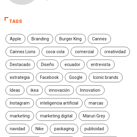
TAGS
Apple
Branding
Burger King
Cannes
Cannes Lions
coca-cola
comercial
creatividad
Destacado
Diseño
ecuador
entrevista
estrategia
Facebook
Google
Iconic brands
Ideas
ikea
innovación
Innovation
Instagram
inteligencia artificial
marcas
marketing
marketing digital
Maruri Grey
navidad
Nike
packaging
publicidad