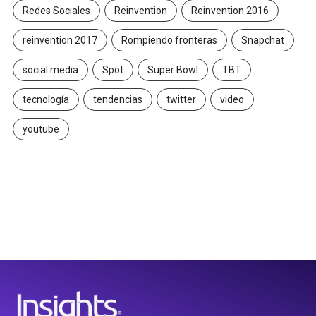
Redes Sociales
Reinvention
Reinvention 2016
reinvention 2017
Rompiendo fronteras
Snapchat
social media
Spot
Super Bowl
TBT
tecnología
tendencias
twitter
video
youtube