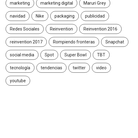
marketing
marketing digital
Maruri Grey
navidad
Nike
packaging
publicidad
Redes Sociales
Reinvention
Reinvention 2016
reinvention 2017
Rompiendo fronteras
Snapchat
social media
Spot
Super Bowl
TBT
tecnología
tendencias
twitter
video
youtube