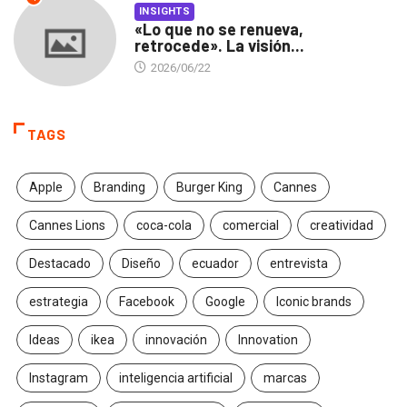
INSIGHTS
«Lo que no se renueva,
retrocede». La visión...
2026/06/22
TAGS
Apple
Branding
Burger King
Cannes
Cannes Lions
coca-cola
comercial
creatividad
Destacado
Diseño
ecuador
entrevista
estrategia
Facebook
Google
Iconic brands
Ideas
ikea
innovación
Innovation
Instagram
inteligencia artificial
marcas