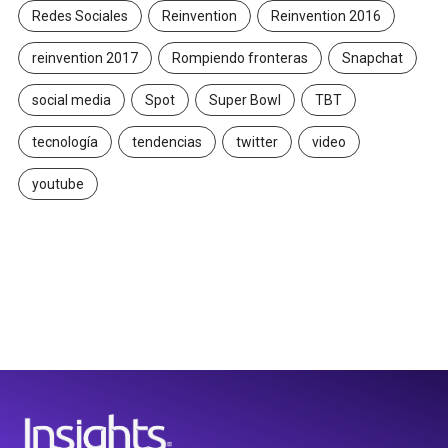
Redes Sociales
Reinvention
Reinvention 2016
reinvention 2017
Rompiendo fronteras
Snapchat
social media
Spot
Super Bowl
TBT
tecnología
tendencias
twitter
video
youtube