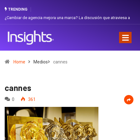
TRENDING
ambiar de agencia mejora una marca? La discusión que atraviesa a
Gabriel
uador
Favorit
Home
Medios
cannes
cannes
0
361