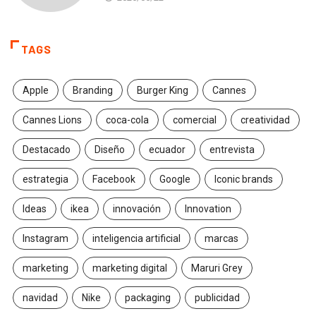
TAGS
Apple
Branding
Burger King
Cannes
Cannes Lions
coca-cola
comercial
creatividad
Destacado
Diseño
ecuador
entrevista
estrategia
Facebook
Google
Iconic brands
Ideas
ikea
innovación
Innovation
Instagram
inteligencia artificial
marcas
marketing
marketing digital
Maruri Grey
navidad
Nike
packaging
publicidad