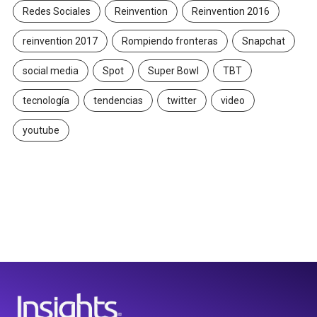
Redes Sociales
Reinvention
Reinvention 2016
reinvention 2017
Rompiendo fronteras
Snapchat
social media
Spot
Super Bowl
TBT
tecnología
tendencias
twitter
video
youtube