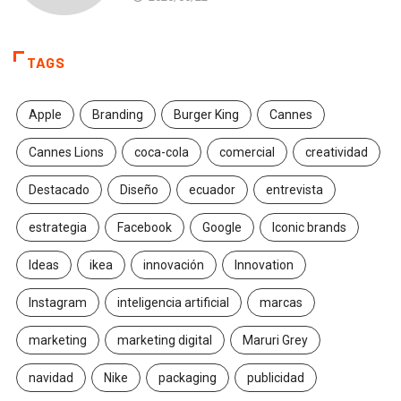
TAGS
Apple
Branding
Burger King
Cannes
Cannes Lions
coca-cola
comercial
creatividad
Destacado
Diseño
ecuador
entrevista
estrategia
Facebook
Google
Iconic brands
Ideas
ikea
innovación
Innovation
Instagram
inteligencia artificial
marcas
marketing
marketing digital
Maruri Grey
navidad
Nike
packaging
publicidad