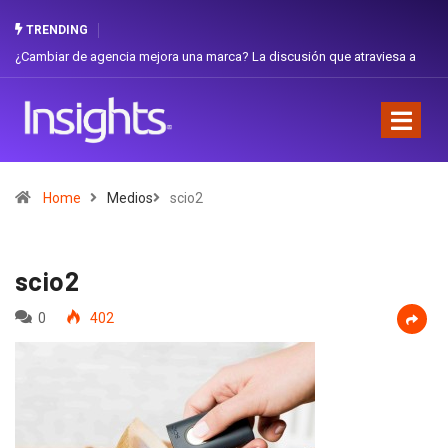
TRENDING
ambiar de agencia mejora una marca? La discusión que atraviesa a
Gabriel
uador
Favorit
Home
Medios
scio2
scio2
0
402