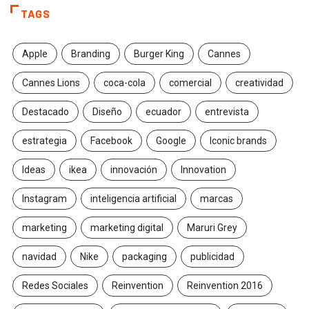
TAGS
Apple
Branding
Burger King
Cannes
Cannes Lions
coca-cola
comercial
creatividad
Destacado
Diseño
ecuador
entrevista
estrategia
Facebook
Google
Iconic brands
Ideas
ikea
innovación
Innovation
Instagram
inteligencia artificial
marcas
marketing
marketing digital
Maruri Grey
navidad
Nike
packaging
publicidad
Redes Sociales
Reinvention
Reinvention 2016