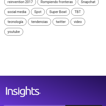
reinvention 2017
Rompiendo fronteras
Snapchat
social media
Spot
Super Bowl
TBT
tecnología
tendencias
twitter
video
youtube