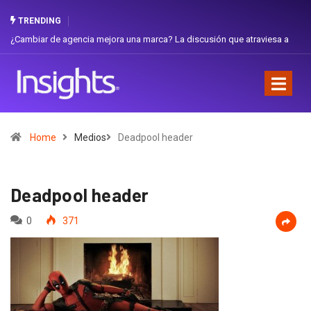
TRENDING
¿Cambiar de agencia mejora una marca? La discusión que atraviesa a
Gabri
Ecuador
Favor
Home
Medios
Deadpool header
Deadpool header
0
371