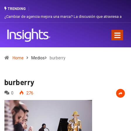
TRENDING
iar de agencia mejora una marca? La discusión que atraviesa a
Gabriela H
dor
Favorita
Home
Medios
burberry
burberry
0
276