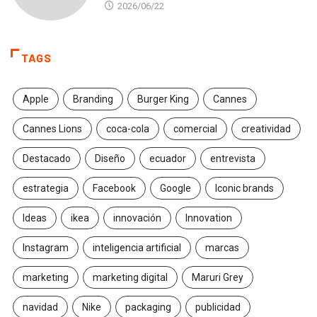
2026/06/22
TAGS
Apple
Branding
Burger King
Cannes
Cannes Lions
coca-cola
comercial
creatividad
Destacado
Diseño
ecuador
entrevista
estrategia
Facebook
Google
Iconic brands
Ideas
ikea
innovación
Innovation
Instagram
inteligencia artificial
marcas
marketing
marketing digital
Maruri Grey
navidad
Nike
packaging
publicidad