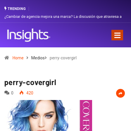
TRENDING
ambiar de agencia mejora una marca? La discusión que atraviesa a
Gabriel
uador
Favorit
Home
Medios
perry-covergirl
perry-covergirl
0
420