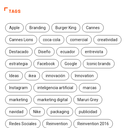
TAGS
Apple
Branding
Burger King
Cannes
Cannes Lions
coca-cola
comercial
creatividad
Destacado
Diseño
ecuador
entrevista
estrategia
Facebook
Google
Iconic brands
Ideas
ikea
innovación
Innovation
Instagram
inteligencia artificial
marcas
marketing
marketing digital
Maruri Grey
navidad
Nike
packaging
publicidad
Redes Sociales
Reinvention
Reinvention 2016