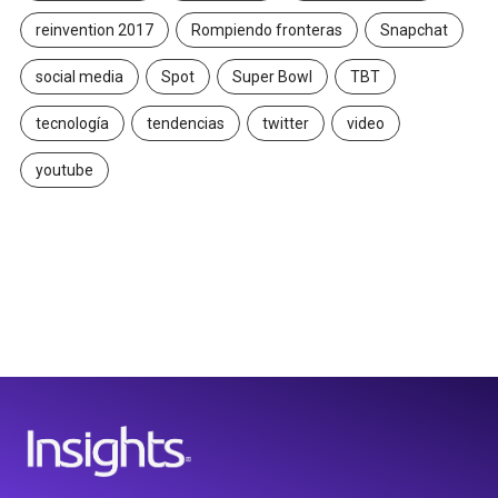
reinvention 2017
Rompiendo fronteras
Snapchat
social media
Spot
Super Bowl
TBT
tecnología
tendencias
twitter
video
youtube