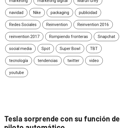
marketing
marketing digital
Maruri Grey
navidad
Nike
packaging
publicidad
Redes Sociales
Reinvention
Reinvention 2016
reinvention 2017
Rompiendo fronteras
Snapchat
social media
Spot
Super Bowl
TBT
tecnología
tendencias
twitter
video
youtube
Tesla sorprende con su función de
piloto automático