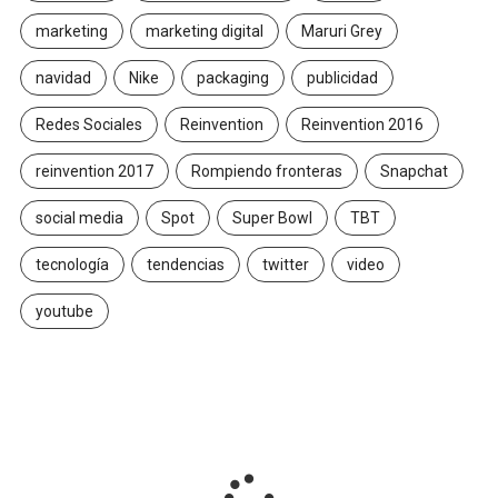
marketing
marketing digital
Maruri Grey
navidad
Nike
packaging
publicidad
Redes Sociales
Reinvention
Reinvention 2016
reinvention 2017
Rompiendo fronteras
Snapchat
social media
Spot
Super Bowl
TBT
tecnología
tendencias
twitter
video
youtube