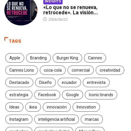
INSIGHTS
«Lo que no se renueva,
retrocede». La visión...
2026/06/22
TAGS
Apple
Branding
Burger King
Cannes
Cannes Lions
coca-cola
comercial
creatividad
Destacado
Diseño
ecuador
entrevista
estrategia
Facebook
Google
Iconic brands
Ideas
ikea
innovación
Innovation
Instagram
inteligencia artificial
marcas