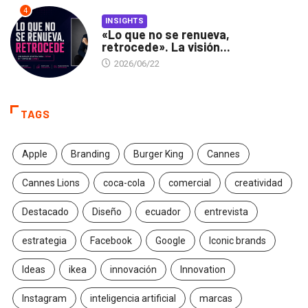
4
INSIGHTS
«Lo que no se renueva,
retrocede». La visión...
2026/06/22
TAGS
Apple
Branding
Burger King
Cannes
Cannes Lions
coca-cola
comercial
creatividad
Destacado
Diseño
ecuador
entrevista
estrategia
Facebook
Google
Iconic brands
Ideas
ikea
innovación
Innovation
Instagram
inteligencia artificial
marcas