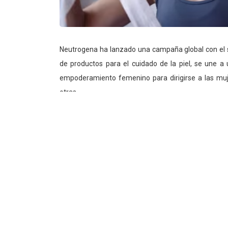
Neutrogena ha lanzado una campaña global con el 
de productos para el cuidado de la piel, se une a 
empoderamiento femenino para dirigirse a las muje
otras.
En este spot, creado por la agencia DDB, una voz
bella?». Luego va presentando a mujeres de difere
es tener el coraje de replantear tu futuro, la pasión d
ver que cualquier cosa es posible».
«Queremos celebrar e inspirar a las mujeres, y c
cuando más se está tratando la autonomía de la m
global de Johnson & Johnson.
Este anuncio se transmitirá durante los Óscar y co