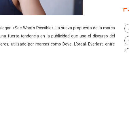
slogan «See What’s Possible». La nueva propuesta de la marca
una fuerte tendencia en la publicidad que usa el discurso del
res; utilizado por marcas como Dove, L’oreal, Everlast, entre
 en off marca el inicio preguntando: «¿qué hace a una mujer
ntes razas y estilos, mientras da estos mensajes: «ser bella
e seguir tus sueños» y «ser bella es la habilidad mirar al espejo y
reo que otras muchas marcas quieren hacer lo mismo. Ahora es
ujer”, dijo a AdAge
Ellesha Kirby,
vicepresidenta de marketing
ntará con prescriptoras de la marca como
Julie Bowen, Jennifer