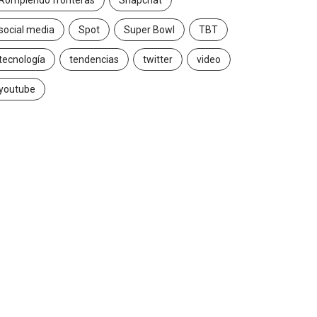
Rompiendo fronteras
Snapchat
social media
Spot
Super Bowl
TBT
tecnología
tendencias
twitter
video
youtube