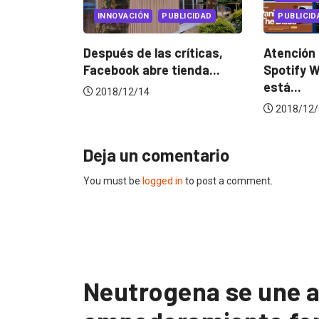
NNOVACIÓN
PUBLICIDAD
PUBLICIDAD INTERNACIONAL
pués de las críticas,
Atención melómanos:
ebook abre tienda...
Spotify Wrapped 2018 ya
está...
018/12/14
2018/12/06
Deja un comentario
You must be
logged in
to post a comment.
Neutrogena se une a