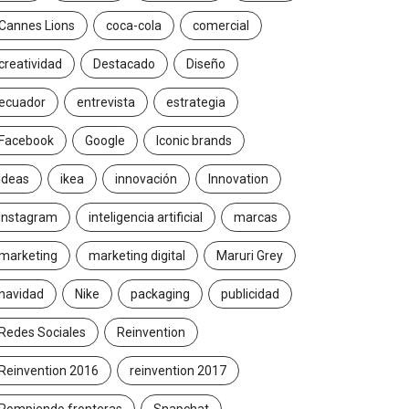
Cannes Lions
coca-cola
comercial
creatividad
Destacado
Diseño
ecuador
entrevista
estrategia
Facebook
Google
Iconic brands
Ideas
ikea
innovación
Innovation
Instagram
inteligencia artificial
marcas
marketing
marketing digital
Maruri Grey
navidad
Nike
packaging
publicidad
Redes Sociales
Reinvention
Reinvention 2016
reinvention 2017