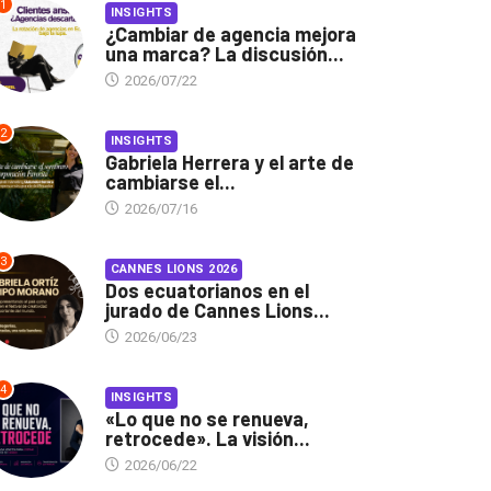
1
INSIGHTS
¿Cambiar de agencia mejora
una marca? La discusión...
2026/07/22
2
INSIGHTS
Gabriela Herrera y el arte de
cambiarse el...
2026/07/16
3
CANNES LIONS 2026
Dos ecuatorianos en el
jurado de Cannes Lions...
2026/06/23
4
INSIGHTS
«Lo que no se renueva,
retrocede». La visión...
2026/06/22