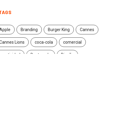
TAGS
Apple
Branding
Burger King
Cannes
Cannes Lions
coca-cola
comercial
creatividad
Destacado
Diseño
ecuador
entrevista
estrategia
Facebook
Google
Iconic brands
Ideas
ikea
innovación
Innovation
Instagram
inteligencia artificial
marcas
marketing
marketing digital
Maruri Grey
navidad
Nike
packaging
publicidad