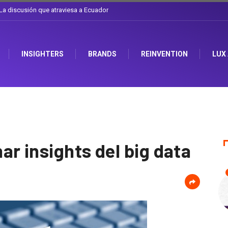
l sombrero en Corporación Favorita
INSIGHTERS
BRANDS
REINVENTION
LUX
r insights del big data