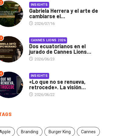
2
INSIGHTS
Gabriela Herrera y el arte de
cambiarse el...
2026/07/16
3
CANNES LIONS 2026
Dos ecuatorianos en el
jurado de Cannes Lions...
2026/06/23
4
INSIGHTS
«Lo que no se renueva,
retrocede». La visión...
2026/06/22
TAGS
Apple
Branding
Burger King
Cannes