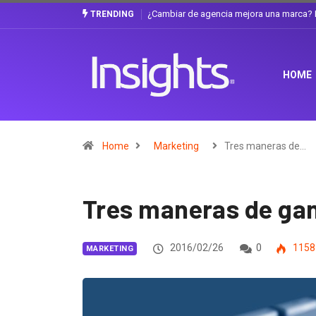
Gabriela Herrera y el arte de cambiarse e
TRENDING
HOME
Home
Marketing
Tres maneras de…
Tres maneras de gana
2016/02/26
0
1158
MARKETING